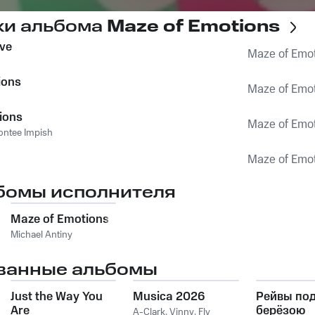
ки альбома
Maze of Emotions
ove
Maze of Emo
ions
Maze of Emo
ions
Maze of Emo
ntee Impish
Maze of Emo
бомы исполнителя
Maze of Emotions
Michael Antiny
ванные альбомы
Just the Way You
Musica 2026
Рейвы по
Are
берёзою
A-Clark
,
Vinny
,
Fly