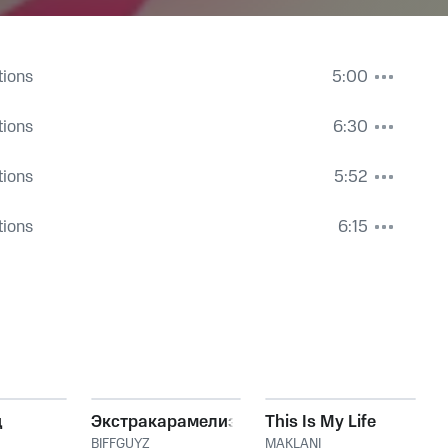
tions
5:00
tions
6:30
tions
5:52
tions
6:15
д
Экстракарамелизирован
This Is My Life
BIFFGUYZ
MAKLANI