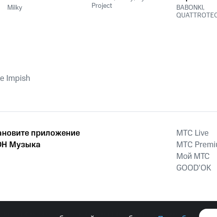
Project
Milky
BABONKI
,
QUATTROTE
ee Impish
ановите приложение
MTС Live
Н Музыка
MTС Prem
Мой МТС
GOOD’OK
наркотических средств, психотропных веществ, их аналогов причиня