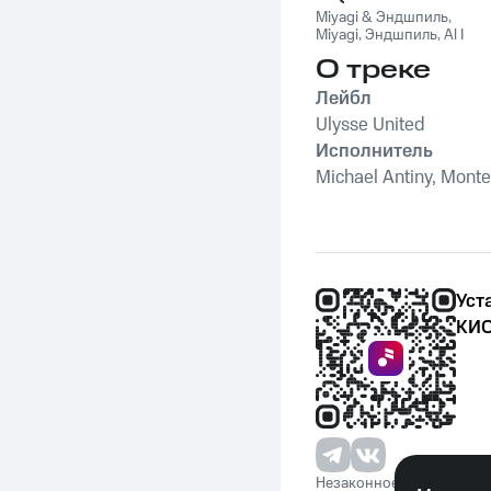
Pack)
Miyagi & Эндшпиль
,
Miyagi
,
Эндшпиль
,
Al I
Bo
,
Wooshendoo
О треке
Лейбл
Ulysse United
Исполнитель
Michael Antiny, Mont
Уст
КИО
Незаконное потребление 