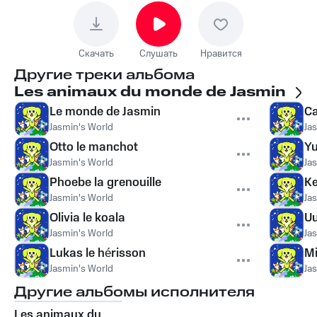
Скачать
Слушать
Нравится
Другие треки альбома
Les animaux du monde de Jasmin
Le monde de Jasmin
Ca
Jasmin's World
Ja
Otto le manchot
Yu
Jasmin's World
Ja
Phoebe la grenouille
Ke
Jasmin's World
Ja
Olivia le koala
Uu
Jasmin's World
Ja
Lukas le hérisson
Mi
Jasmin's World
Ja
Другие альбомы исполнителя
Les animaux du