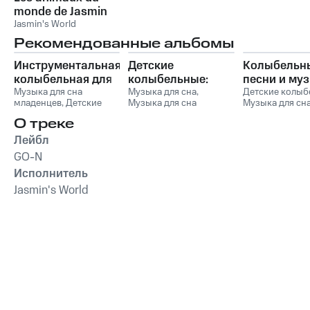
monde de Jasmin
Jasmin's World
Рекомендованные альбомы
Инструментальная
Детские
Колыбельн
колыбельная для
колыбельные:
песни и му
малышей со
Музыка для сна
Нежная
Музыка для сна
,
для сна
Детские колыб
младенцев
,
Детские
Музыка для сна
Музыка для сн
звуками природы
успокаивающая
младенцев
колыбельные
,
Музыка
малыша
,
Музыка для
малыша
,
Музык
музыка для сна
О треке
для сна малыша
,
сна младенцев
,
Детские
сна младенцев
малышей и детей
Музыка для сна
,
колыбельные
песни
,
Сказочн
Лейбл
Колыбельная музыка
Музыка для с
GO-N
для детей и младенцев
Исполнитель
Jasmin's World