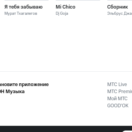
Я тебя забываю
Mi Chico
Сборник
Мурат Тхагалегов
Dj Goja
Эльбрус Дж
ановите приложение
MTС Live
Н Музыка
MTС Prem
Мой МТС
GOOD’OK