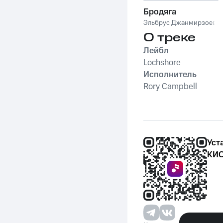
Бродяга
Эльбрус Джанмирзоев
О треке
Лейбл
Lochshore
Исполнитель
Rory Campbell
Уст
КИО