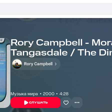
Rory Campbell - Mor
Tangasdale / The Di
Donnachadh Dubh / M
Rory Campbell
Traditional Jig / An 
Музыка мира
2000
4:28
СЛУШАТЬ