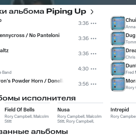
ки альбома
Piping Up
p
Chui
3:36
Anna
ennycross / No Panteloni
Dug 
3:36
Tomm
altz
Drea
3:36
Chris
Dun
4:30
pe Band
Fred 
n's Powder Horn / Donella Beaton / Troy's Wedding / Gla
Mora
3:56
Rory
бомы исполнителя
Field Of Bells
Nusa
Intrepid
Rory Campbell
,
Malcolm
Rory Campbell
,
Malcolm
Rory Campbel
Stitt
Stitt
,
Rory Campbell,
Malcolm Stitt
ванные альбомы