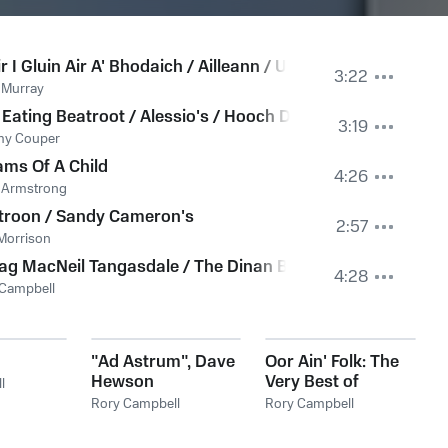
r I Gluin Air A' Bhodaich / Ailleann / Untitled Reel / In An
3:22
 Murray
Eating Beatroot / Alessio's / Hooch Drinker's Jig
3:19
y Couper
ms Of A Child
4:26
 Armstrong
troon / Sandy Cameron's
2:57
Morrison
sgow City Police Pipers
g MacNeil Tangasdale / The Dinan Brog Donnachadh Dubh 
4:28
 Campbell
"Ad Astrum", Dave
Oor Ain' Folk: The
Hewson
Very Best of
l
Scottish Music,
Rory Campbell
Rory Campbell
Vol. 3