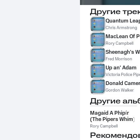
Другие тре
Quantum Lea
Chris Armstrong
MacLean Of P
Rory Campbell
Sheenagh's W
Fred Morrison
Up an' Adam
Victoria Police Pi
Donald Camero
Gordon Walker
Другие аль
Magaid A Phipír
(The Pipers Whim)
Rory Campbell
Рекомендо