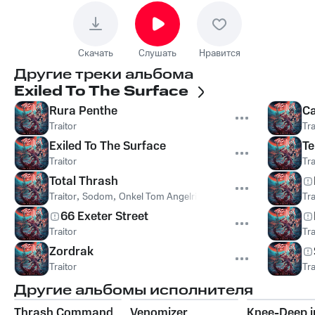
Скачать
Слушать
Нравится
Другие треки альбома
Exiled To The Surface
Rura Penthe
Ca
Traitor
Tra
Exiled To The Surface
Te
Traitor
Tra
Total Thrash
Traitor
,
Sodom
,
Onkel Tom Angelripper
Tra
66 Exeter Street
Traitor
Tra
Zordrak
Traitor
Tra
Другие альбомы исполнителя
Thrash Command
Venomizer
Knee-Deep i