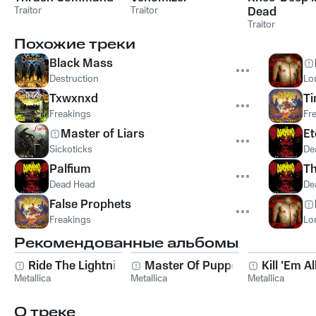
Traitor
Traitor
Dead
Traitor
Похожие треки
Black Mass
Destruction
Lo
Txwxnxd
T
Freakings
Fr
Master of Liars
Et
Sickoticks
De
Palfium
Th
Dead Head
De
False Prophets
Freakings
Lo
Рекомендованные альбомы
Ride The Lightning
Master Of Puppets
Kill 'Em Al
Metallica
Metallica
Metallica
О треке