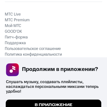
MTС Live
MTС Premium
Мой МТС
GOOD’OK
Питч-форма
Поддержка
Пользовательское соглашение
Политика конфиденциальности
Рекомендательные технологии
Продолжим в приложении? 
СКАЧАТЬ ПРИЛОЖЕНИЕ
Слушать музыку, создавать плейлисты, 
наслаждаться персональными миксами теперь 
удобно!
Незаконное потребление наркотических средств,
психотропных веществ, их аналогов причиняет вред здоровью,
Мы используем куки, чтобы на сайте все
В ПРИЛОЖЕНИЕ
их незаконный оборот запрещён и влечёт установленную