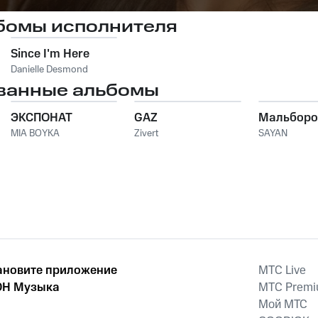
бомы исполнителя
Since I'm Here
Danielle Desmond
ванные альбомы
ЭКСПОНАТ
GAZ
Мальборо
MIA BOYKA
Zivert
SAYAN
ановите приложение
MTС Live
Н Музыка
MTС Prem
Мой МТС