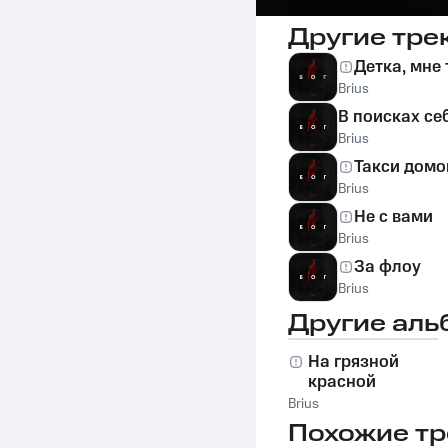
Другие тре
Детка, мне
Brius
В поисках се
Brius
Такси домо
Brius
Не с вами
Brius
За флоу
Brius
Другие аль
На грязной
красной
Brius
Похожие тр