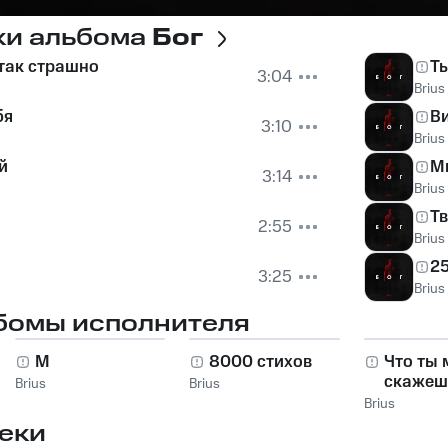
ки альбома
Бог
 так страшно
Ты
3:04
Brius
бя
В
3:10
Brius
й
Ми
3:14
Brius
Тв
2:55
Brius
2
3:25
Brius
бомы исполнителя
M
8000 стихов
Что ты 
скажеш
Brius
Brius
Brius
еки