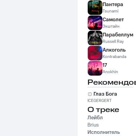
Пантера
Tsunami
Самолет
Экштайн
Парабеллум
Russell Ray
Алкоголь
Kontrabanda
17
Anokhin
Рекомендо
Глаз Бога
ICEGERGERT
О треке
Лейбл
Brius
Исполнитель