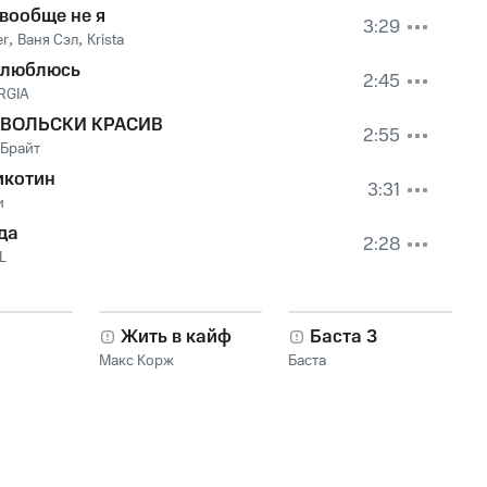
 вообще не я
3:29
er
,
Ваня Сэл
,
Krista
влюблюсь
2:45
RGIA
ВОЛЬСКИ КРАСИВ
2:55
 Брайт
икотин
3:31
и
да
2:28
L
Жить в кайф
Баста 3
Макс Корж
Баста