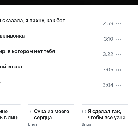
 сказала, я пахну, как бог
2:59
илливонка
3:10
р, в котором нет тебя
3:22
ой вокал
3:05
5
3:04
мне
Сука из моего
Я сделал так,
ь в лицо?
сердца
чтобы все узнали
кто я
Brius
Brius