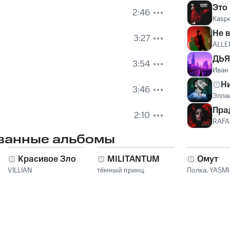
Это
2:46
Kasp
Не 
3:27
ALLE
ДЬЯ
3:54
Иван
Н
3:46
Элла
Пра
2:10
RAFA
ванные альбомы
Красивое Зло
MILITANTUM
Омут
VILLIAN
тёмный принц
Полка
,
YASMI