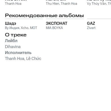
Thanh Hoa
Thu Hien
,
Thanh Hoa
Vy Thúy Vân
,
T
Рекомендованные альбомы
Шадэ
ЭКСПОНАТ
GAZ
By Индия
,
Xcho
,
MOT
MIA BOYKA
Zivert
О треке
Лейбл
Dihavina
Исполнитель
Thanh Hoa, Lê Chức