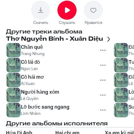
Скачать
Слушать
Нравится
Другие треки альбома
Thơ Nguyễn Bính - Xuân Diệu
Chân quê
Đấ
Trang Nhung
Th
Cô lái đò
Tư
Ngoc Lan
Th
Cô hái mơ
Đâ
Ai Xuan
Lệ
Người hàng xóm
Lờ
Lệ Quyên
Là
Lỡ bước sang ngang
S
Linh Nhâm
Th
Другие альбомы исполнителя
Hứa Đi Anh
Hai chị em
Xa em kỷ ni