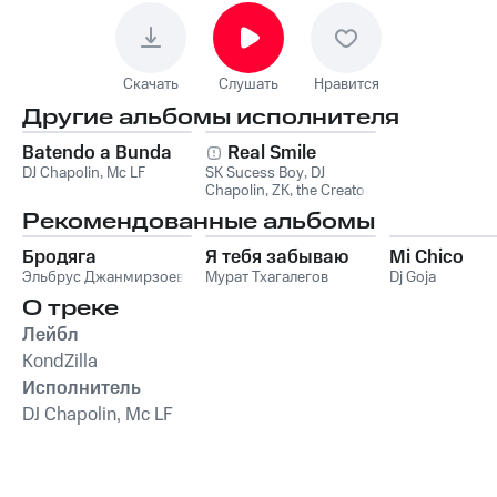
Скачать
Слушать
Нравится
Другие альбомы исполнителя
Batendo a Bunda
Real Smile
DJ Chapolin
,
Mc LF
SK Sucess Boy
,
DJ
Chapolin
,
ZK, the Creator
Рекомендованные альбомы
Бродяга
Я тебя забываю
Mi Chico
Эльбрус Джанмирзоев
Мурат Тхагалегов
Dj Goja
О треке
Лейбл
KondZilla
Исполнитель
DJ Chapolin, Mc LF