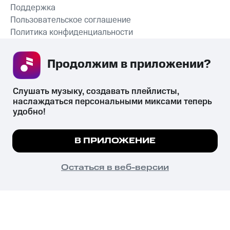
Поддержка
Пользовательское соглашение
Политика конфиденциальности
Рекомендательные технологии
Продолжим в приложении? 
СКАЧАТЬ ПРИЛОЖЕНИЕ
Слушать музыку, создавать плейлисты, 
наслаждаться персональными миксами теперь 
удобно!
Незаконное потребление наркотических средств,
психотропных веществ, их аналогов причиняет вред здоровью,
Мы используем куки, чтобы на сайте все
В ПРИЛОЖЕНИЕ
их незаконный оборот запрещён и влечёт установленную
работало.
Подробнее
законодательством ответственность.
© 2026 ООО «КИОН».
ПОНЯТНО
Остаться в веб-версии
Все права защищены
18+
Главная
В приложение
Избранное