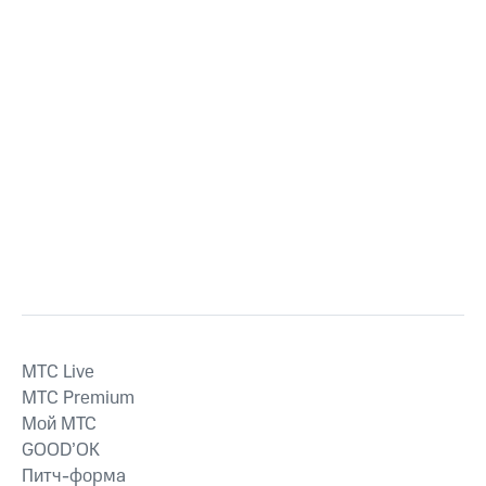
MTС Live
MTС Premium
Мой МТС
GOOD’OK
Питч-форма