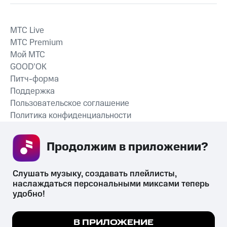
MTС Live
MTС Premium
Мой МТС
GOOD’OK
Питч-форма
Поддержка
Пользовательское соглашение
Политика конфиденциальности
Рекомендательные технологии
Продолжим в приложении? 
СКАЧАТЬ ПРИЛОЖЕНИЕ
Слушать музыку, создавать плейлисты, 
наслаждаться персональными миксами теперь 
удобно!
Незаконное потребление наркотических средств,
психотропных веществ, их аналогов причиняет вред здоровью,
Мы используем куки, чтобы на сайте все
В ПРИЛОЖЕНИЕ
их незаконный оборот запрещён и влечёт установленную