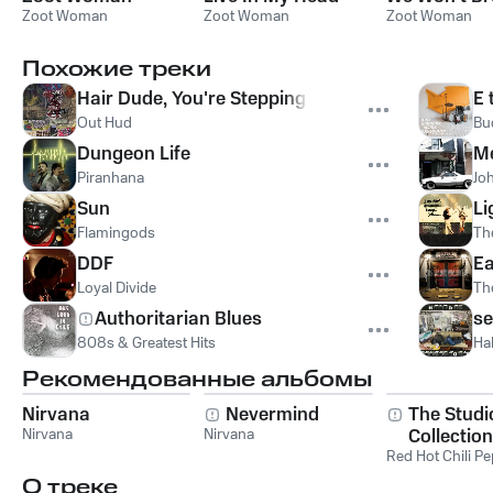
Zoot Woman
Zoot Woman
Zoot Woman
Похожие треки
Hair Dude, You're Stepping On My Mystique
E 
Out Hud
Bu
Dungeon Life
Me
Piranhana
Jo
Sun
Li
Flamingods
Th
DDF
E
Loyal Divide
Th
Authoritarian Blues
se
808s & Greatest Hits
Ha
Рекомендованные альбомы
Nirvana
Nevermind
The Studi
Nirvana
Nirvana
Collection
Red Hot Chili P
О треке