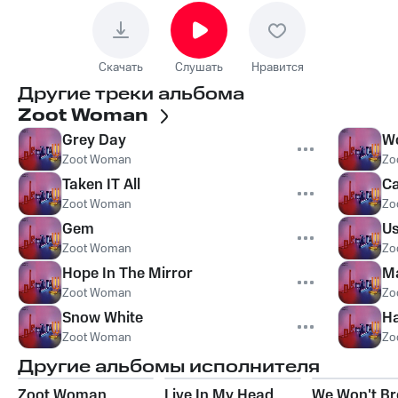
Скачать
Слушать
Нравится
Другие треки альбома
Zoot Woman
Grey Day
W
Zoot Woman
Zo
Taken IT All
C
Zoot Woman
Zo
Gem
Us
Zoot Woman
Zo
Hope In The Mirror
M
Zoot Woman
Zo
Snow White
Ha
Zoot Woman
Zo
Другие альбомы исполнителя
Zoot Woman
Live In My Head
We Won't Br