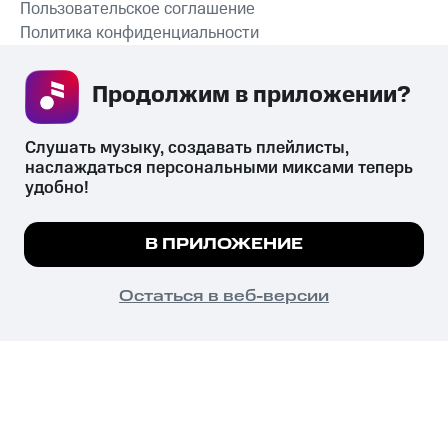
Пользовательское соглашение
Политика конфиденциальности
Рекомендательные технологии
Продолжим в приложении? 
СКАЧАТЬ ПРИЛОЖЕНИЕ
Слушать музыку, создавать плейлисты, 
наслаждаться персональными миксами теперь 
удобно!
Незаконное потребление наркотических средств,
психотропных веществ, их аналогов причиняет вред здоровью,
Мы используем куки, чтобы на сайте все
В ПРИЛОЖЕНИЕ
их незаконный оборот запрещён и влечёт установленную
работало.
Подробнее
законодательством ответственность.
© 2026 ООО «КИОН».
ПОНЯТНО
Остаться в веб-версии
Все права защищены
18+
Главная
В приложение
Избранное