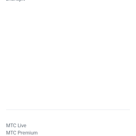
MTС Live
MTС Premium