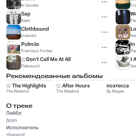
In Sonder
Cr
Sap
W
Kaes
Fl
Clothbound
Lo
chandol
He
Pulmão
In
Francisco Fontes
Pa
Don't Call Me At All
I 
Flatsound
Se
Рекомендованные альбомы
The Highlights
After Hours
поэтесса
The Weeknd
The Weeknd
By Индия
О треке
Лейбл
õzen
Исполнитель
zhanspit