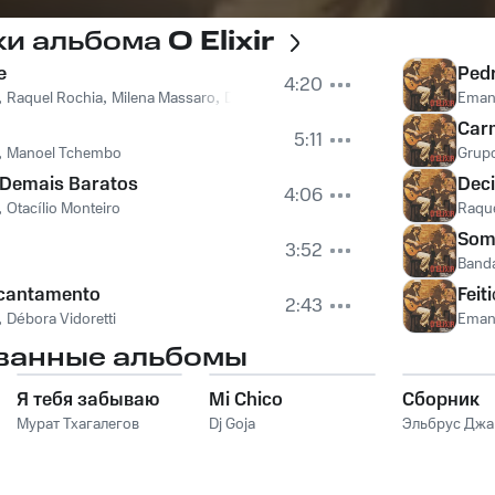
ки альбома
O Elixir
e
Ped
4:20
,
Raquel Rochia
,
Milena Massaro
,
Débora Vidoretti
Eman
Car
5:11
,
Manoel Tchembo
Grup
 Demais Baratos
Dec
4:06
,
Otacílio Monteiro
Raque
Som
3:52
Band
cantamento
Feit
2:43
,
Débora Vidoretti
Eman
ванные альбомы
Я тебя забываю
Mi Chico
Сборник
Мурат Тхагалегов
Dj Goja
Эльбрус Дж