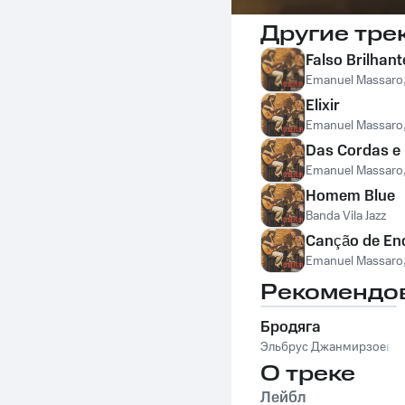
Другие тре
Falso Brilhant
Emanuel Massaro
Elixir
Emanuel Massaro
Das Cordas e
Emanuel Massaro
Homem Blue
Banda Vila Jazz
Canção de En
Emanuel Massaro
Рекомендо
Бродяга
Эльбрус Джанмирзоев
О треке
Лейбл