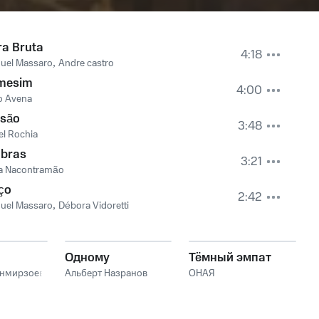
ra Bruta
4:18
uel Massaro
,
Andre castro
mesim
4:00
o Avena
isão
3:48
l Rochia
bras
3:21
a Nacontramão
iço
2:42
uel Massaro
,
Débora Vidoretti
Одному
Тёмный эмпат
анмирзоев
Альберт Назранов
ОНАЯ