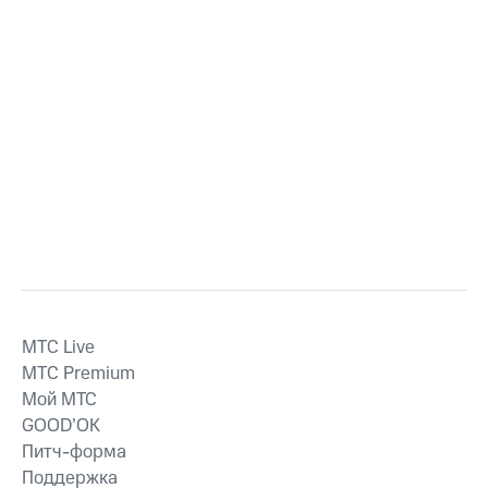
MTС Live
MTС Premium
Мой МТС
GOOD’OK
Питч-форма
Поддержка