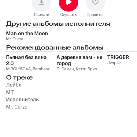
Скачать
Слушать
Нравится
Другие альбомы исполнителя
Man on the Moon
Mr. Curze
Рекомендованные альбомы
Пьяная без вина
А деревня вам - не
TRIGGER
2.0
город
dvspair
MIROLYBOVA
,
Barabanov
DJ Семён
,
Кэтти Бриз
О треке
Лейбл
M.T
Исполнитель
Mr. Curze