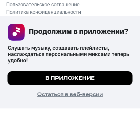
Пользовательское соглашение
Политика конфиденциальности
Рекомендательные технологии
Продолжим в приложении? 
СКАЧАТЬ ПРИЛОЖЕНИЕ
Слушать музыку, создавать плейлисты, 
наслаждаться персональными миксами теперь 
удобно!
Незаконное потребление наркотических средств,
психотропных веществ, их аналогов причиняет вред здоровью,
Мы используем куки, чтобы на сайте все
В ПРИЛОЖЕНИЕ
их незаконный оборот запрещён и влечёт установленную
работало.
Подробнее
законодательством ответственность.
© 2026 ООО «КИОН».
ПОНЯТНО
Остаться в веб-версии
Все права защищены
18+
Главная
В приложение
Избранное