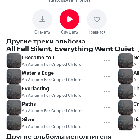
Блэк-метал
2020
Скачать
Слушать
Нравится
Другие треки альбома
All Fell Silent, Everything Went Quiet
I Became You
No
An Autumn For Crippled Children
An
Water's Edge
Al
An Autumn For Crippled Children
An
Everlasting
Th
An Autumn For Crippled Children
An
Paths
Cr
An Autumn For Crippled Children
An
Silver
Di
An Autumn For Crippled Children
An
Другие альбомы исполнителя