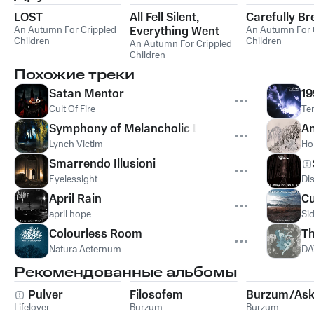
LOST
All Fell Silent,
Carefully Br
An Autumn For Crippled
Everything Went
An Autumn For 
Children
Children
Quiet
An Autumn For Crippled
Children
Похожие треки
Satan Mentor
19
Cult Of Fire
Te
Symphony of Melancholic Lake
An
Lynch Victim
Ho
Smarrendo Illusioni
Eyelessight
Di
April Rain
Cu
april hope
Si
Colourless Room
T
Natura Aeternum
DA
Рекомендованные альбомы
Pulver
Filosofem
Burzum/Ask
Lifelover
Burzum
Burzum