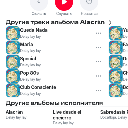
Скачать
Слушать
Нравится
Другие треки альбома
Alacrán
Queda Nada
Y
Delay lay lay
Del
Maria
Fa
Delay lay lay
Del
Special
D
Delay lay lay
Del
Pop 80s
Ch
Delay lay lay
Del
Club Consciente
Bo
Delay lay lay
Del
Другие альбомы исполнителя
Alacrán
Live desde el
Sabredasis 
Delay lay lay
encierro
Bocafloja
,
Delay 
Delay lay lay