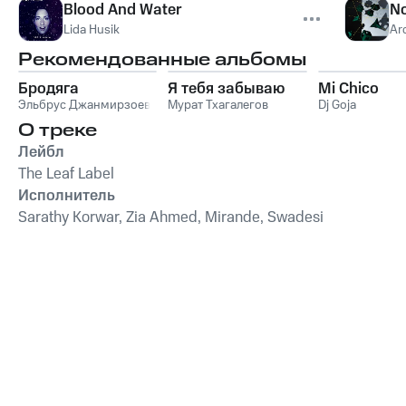
Blood And Water
No
Lida Husik
Ar
Рекомендованные альбомы
Бродяга
Я тебя забываю
Mi Chico
Эльбрус Джанмирзоев
Мурат Тхагалегов
Dj Goja
О треке
Лейбл
The Leaf Label
Исполнитель
Sarathy Korwar, Zia Ahmed, Mirande, Swadesi