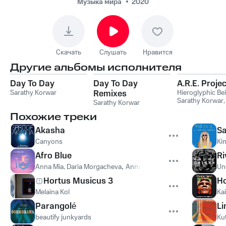
Музыка мира
2020
Скачать
Слушать
Нравится
Другие альбомы исполнителя
Day To Day
Day To Day
A.R.E. Projec
Sarathy Korwar
Remixes
Hieroglyphic Be
Sarathy Korwar
Sarathy Korwar
Похожие треки
Akasha
Sa
Canyons
Ki
Afro Blue
Ri
Anna Mia, Daria Morgacheva
,
Anna Mia
,
Daria Morgacheva
Un
Hortus Musicus 3
Ho
Melaina Kol
Kai
Parangolé
Li
beautify junkyards
Ku