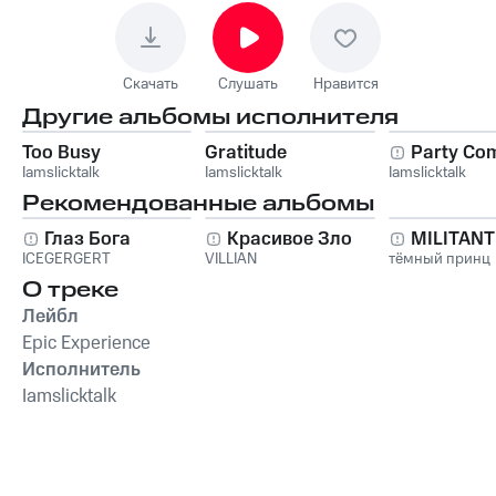
Скачать
Слушать
Нравится
Другие альбомы исполнителя
Too Busy
Gratitude
Party Com
Iamslicktalk
Iamslicktalk
Iamslicktalk
Рекомендованные альбомы
Глаз Бога
Красивое Зло
MILITAN
ICEGERGERT
VILLIAN
тёмный принц
О треке
Лейбл
Epic Experience
Исполнитель
Iamslicktalk