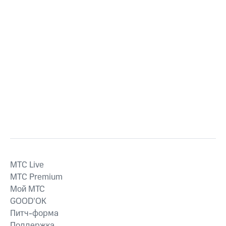
MTС Live
MTС Premium
Мой МТС
GOOD’OK
Питч-форма
Поддержка