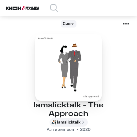
Сингл
Iamslicktalk - The
Approach
Iamslicktalk
Рэп и хип-хоп
2020