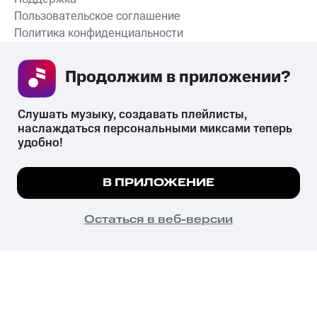
Пользовательское соглашение
Политика конфиденциальности
Рекомендательные технологии
Продолжим в приложении? 
СКАЧАТЬ ПРИЛОЖЕНИЕ
Слушать музыку, создавать плейлисты, 
наслаждаться персональными миксами теперь 
удобно!
Незаконное потребление наркотических средств,
психотропных веществ, их аналогов причиняет вред здоровью,
Мы используем куки, чтобы на сайте все
В ПРИЛОЖЕНИЕ
их незаконный оборот запрещён и влечёт установленную
работало.
Подробнее
законодательством ответственность.
© 2026 ООО «КИОН».
ПОНЯТНО
Остаться в веб-версии
Все права защищены
18+
Главная
В приложение
Избранное