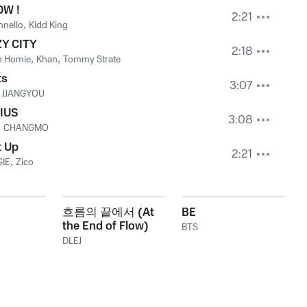
OW !
2:21
nello
,
Kidd King
ZY CITY
2:18
in Homie
,
Khan
,
Tommy Strate
ts
3:07
,
JJANGYOU
IUS
3:08
,
CHANGMO
t Up
2:21
IE
,
Zico
흐름의 끝에서 (At
BE
the End of Flow)
BTS
DLEJ