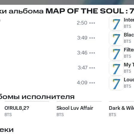
ки альбома
MAP OF THE SOUL : 
a
Inte
2:50
BTS
Bla
3:49
BTS
Filte
3:46
BTS
My 
3:47
BTS
Lou
4:09
BTS
бомы исполнителя
O!RUL8,2?
Skool Luv Affair
Dark & Wil
BTS
BTS
BTS
еки