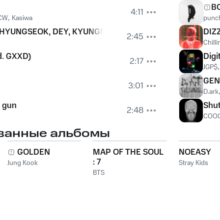
B
4:11
CW
,
Kasiwa
punch
 (HYUNGSEOK, DEY, KYUNGMUN)
DIZ
2:45
Chill
d. GXXD)
Digi
2:17
JGP$
GEN
3:01
D.ark
a gun
Shu
2:48
COOG
ванные альбомы
GOLDEN
MAP OF THE SOUL
NOEASY
: 7
Jung Kook
Stray Kids
BTS