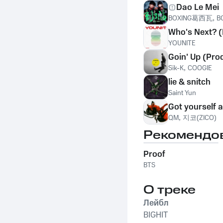
Dao Le Mei
BOXING葛西瓦
,
B
Who's Next?
YOUNITE
Goin' Up (Pro
Sik-K
,
COOGIE
lie & snitch
Saint Yun
Got yourself 
QM
,
지코(ZICO)
Рекомендо
Proof
BTS
О треке
Лейбл
BIGHIT