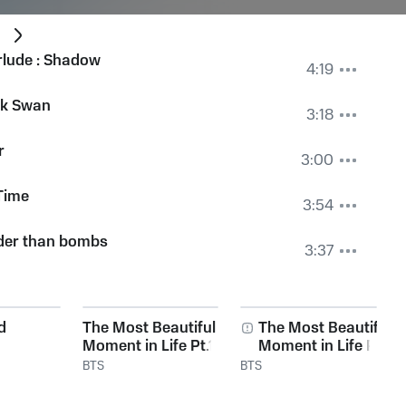
7
rlude : Shadow
4:19
ck Swan
3:18
r
3:00
Time
3:54
der than bombs
3:37
d
The Most Beautiful
The Most Beautiful
Moment in Life Pt.1
Moment in Life Pt.2
BTS
BTS