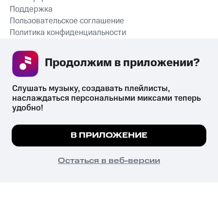
Поддержка
Пользовательское соглашение
Политика конфиденциальности
Рекомендательные технологии
Продолжим в приложении? 
СКАЧАТЬ ПРИЛОЖЕНИЕ
Слушать музыку, создавать плейлисты, 
наслаждаться персональными миксами теперь 
удобно!
Незаконное потребление наркотических средств,
психотропных веществ, их аналогов причиняет вред здоровью,
Мы используем куки, чтобы на сайте все
В ПРИЛОЖЕНИЕ
их незаконный оборот запрещён и влечёт установленную
работало.
Подробнее
законодательством ответственность.
© 2026 ООО «КИОН».
ПОНЯТНО
Остаться в веб-версии
Все права защищены
18+
Главная
В приложение
Избранное