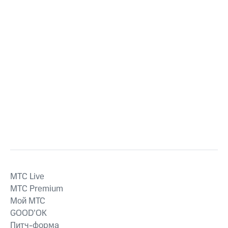
MTС Live
MTС Premium
Мой МТС
GOOD’OK
Питч-форма