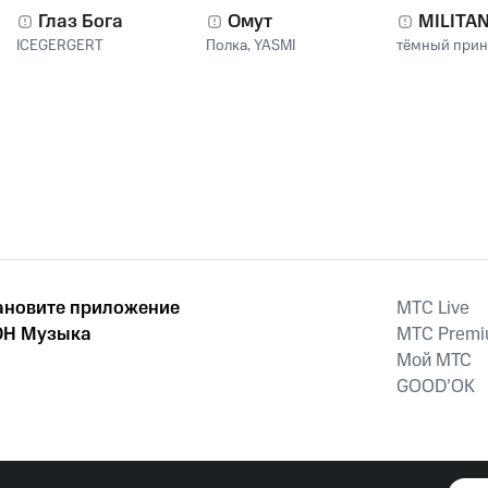
Глаз Бога
Омут
MILITA
ICEGERGERT
Полка
,
YASMI
тёмный при
ановите приложение
MTС Live
Н Музыка
MTС Prem
Мой МТС
GOOD’OK