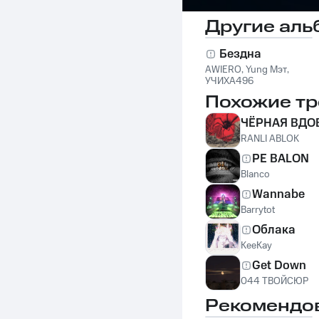
Другие аль
Бездна
AWIERO
,
Yung Мэт
,
УЧИХА496
Похожие тр
ЧЁРНАЯ ВДО
RANLI ABLOK
PE BALON
Blanco
Wannabe
Barrytot
Облака
KeeKay
Get Down
044 ТВОЙСЮР
Рекомендо