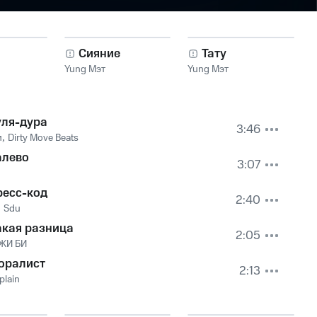
Сияние
Тату
Yung Мэт
Yung Мэт
уля-дура
3:46
и
,
Dirty Move Beats
алево
3:07
ресс-код
2:40
,
Sdu
акая разница
2:05
ЖИ БИ
оралист
2:13
plain