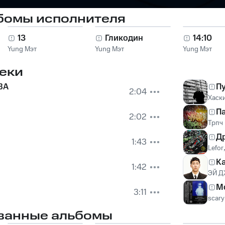
бомы исполнителя
13
Гликодин
14:10
Yung Мэт
Yung Мэт
Yung Мэт
еки
ВА
П
2:04
Хаск
П
2:02
Трпч
Д
1:43
Lefor
К
1:42
ЭЙ Д
М
3:11
scary
ванные альбомы