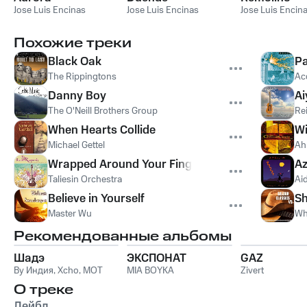
Jose Luis Encinas
Jose Luis Encinas
Jose Luis Encin
Похожие треки
Black Oak
Pa
The Rippingtons
Ac
Danny Boy
Ai
The O'Neill Brothers Group
Re
When Hearts Collide
Wi
Michael Gettel
Ah
Wrapped Around Your Finger
Az
Taliesin Orchestra
Ai
Believe in Yourself
Sh
Master Wu
Wh
Рекомендованные альбомы
Шадэ
ЭКСПОНАТ
GAZ
By Индия
,
Xcho
,
MOT
MIA BOYKA
Zivert
О треке
Лейбл