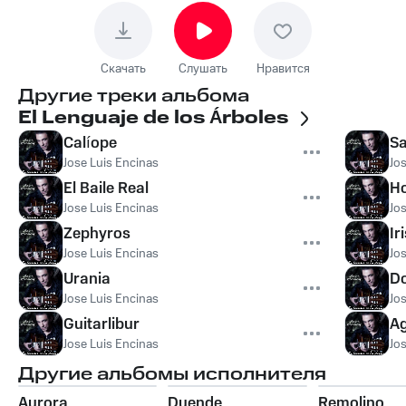
Скачать
Слушать
Нравится
Другие треки альбома
El Lenguaje de los Árboles
Calíope
Sa
Jose Luis Encinas
Jo
El Baile Real
H
Jose Luis Encinas
Jo
Zephyros
Ir
Jose Luis Encinas
Jo
Urania
Do
Jose Luis Encinas
Jo
Guitarlibur
Ag
Jose Luis Encinas
Jo
Другие альбомы исполнителя
Aurora
Duende
Remolino