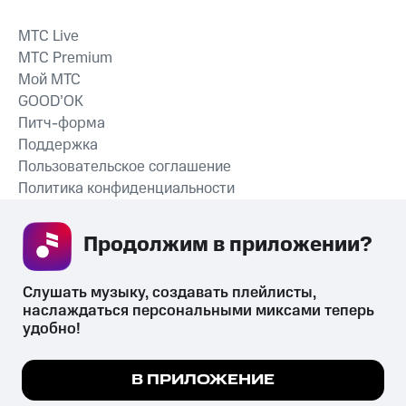
MTС Live
MTС Premium
Мой МТС
GOOD’OK
Питч-форма
Поддержка
Пользовательское соглашение
Политика конфиденциальности
Рекомендательные технологии
Продолжим в приложении? 
СКАЧАТЬ ПРИЛОЖЕНИЕ
Слушать музыку, создавать плейлисты, 
наслаждаться персональными миксами теперь 
удобно!
Незаконное потребление наркотических средств,
психотропных веществ, их аналогов причиняет вред здоровью,
Мы используем куки, чтобы на сайте все
В ПРИЛОЖЕНИЕ
их незаконный оборот запрещён и влечёт установленную
работало.
Подробнее
законодательством ответственность.