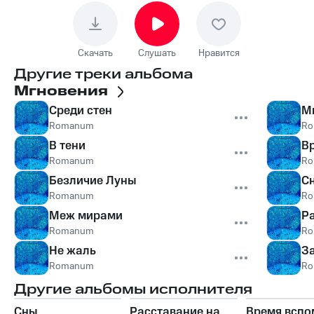
Скачать
Слушать
Нравится
Другие треки альбома
Мгновения
Среди стен
М
Romanum
R
В тени
В
Romanum
R
Безличие Луны
С
Romanum
R
Меж мирами
Р
Romanum
R
Не жаль
З
Romanum
R
Другие альбомы исполнителя
Сны
Расставание на
Время вспо