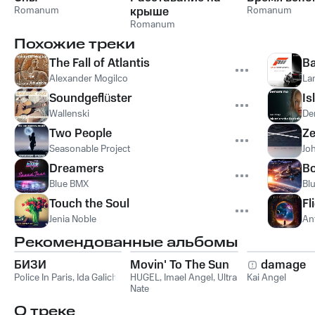
Romanum
крыше
Romanum
Romanum
Похожие треки
The Fall of Atlantis
Ba
Alexander Mogilco
La
Soundgeflüster
Is
Wallenski
De
Two People
Ze
Seasonable Project
Jo
Dreamers
Bo
Blue BMX
Bl
Touch the Soul
Fl
Jenia Noble
An
Рекомендованные альбомы
БИЗИ
Movin' To The Sun
damage
Police In Paris
,
Ida Galich
HUGEL
,
Imael Angel
,
Ultra
Kai Angel
Nate
О треке