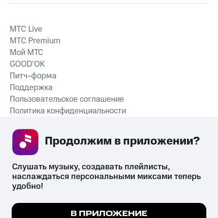
MTС Live
MTС Premium
Мой МТС
GOOD’OK
Питч-форма
Поддержка
Пользовательское соглашение
Политика конфиденциальности
Рекомендательные технологии
Продолжим в приложении? 
СКАЧАТЬ ПРИЛОЖЕНИЕ
Слушать музыку, создавать плейлисты, 
наслаждаться персональными миксами теперь 
удобно!
Незаконное потребление наркотических средств,
психотропных веществ, их аналогов причиняет вред здоровью,
Мы используем куки, чтобы на сайте все
В ПРИЛОЖЕНИЕ
их незаконный оборот запрещён и влечёт установленную