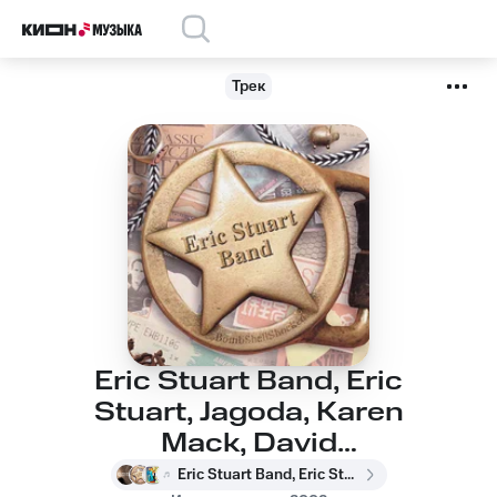
Трек
Eric Stuart Band, Eric
Stuart, Jagoda, Karen
Mack, David
Gurland, Phil Nix - A
Eric Stuart Band, Eric Stuart, Jagoda, Karen Mack, David Gurland, Phil Nix