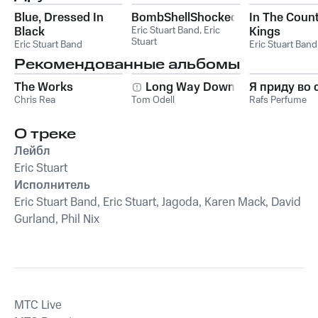
Blue, Dressed In
BombShellShocked
In The Count
Black
Eric Stuart Band
,
Eric
Kings
Stuart
Eric Stuart Band
Eric Stuart Band
Рекомендованные альбомы
The Works
Long Way Down
Я приду во 
Chris Rea
Tom Odell
Rafs Perfume
О треке
Лейбл
Eric Stuart
Исполнитель
Eric Stuart Band, Eric Stuart, Jagoda, Karen Mack, David
Gurland, Phil Nix
MTС Live