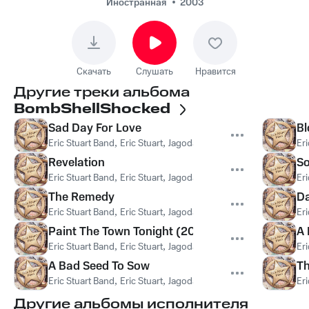
Bad Seed To Sow
Иностранная
2003
Скачать
Слушать
Нравится
Другие треки альбома
BombShellShocked
Sad Day For Love
Bl
Eric Stuart Band
,
Eric Stuart
,
Jagoda
,
Phil Nix
,
Jenna Malizia
,
Eri
Ma
Revelation
So
Eric Stuart Band
,
Eric Stuart
,
Jagoda
,
Phil Nix
,
Jenna Malizia
,
Eri
Ma
The Remedy
D
Eric Stuart Band
,
Eric Stuart
,
Jagoda
,
Phil Nix
,
Jenna Malizia
,
Eri
Ma
Paint The Town Tonight (2003)
A 
Eric Stuart Band
,
Eric Stuart
,
Jagoda
,
David Smith
,
Phil Nix
,
Que
Eri
A Bad Seed To Sow
Th
Eric Stuart Band
,
Eric Stuart
,
Jagoda
,
Karen Mack
,
David Gurla
Eri
Другие альбомы исполнителя