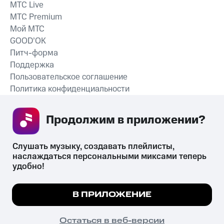
MTС Live
MTС Premium
Мой МТС
GOOD’OK
Питч-форма
Поддержка
Пользовательское соглашение
Политика конфиденциальности
Рекомендательные технологии
Продолжим в приложении? 
СКАЧАТЬ ПРИЛОЖЕНИЕ
Слушать музыку, создавать плейлисты, 
наслаждаться персональными миксами теперь 
удобно!
Незаконное потребление наркотических средств,
психотропных веществ, их аналогов причиняет вред здоровью,
Мы используем куки, чтобы на сайте все
В ПРИЛОЖЕНИЕ
их незаконный оборот запрещён и влечёт установленную
работало.
Подробнее
законодательством ответственность.
© 2026 ООО «КИОН».
ПОНЯТНО
Остаться в веб-версии