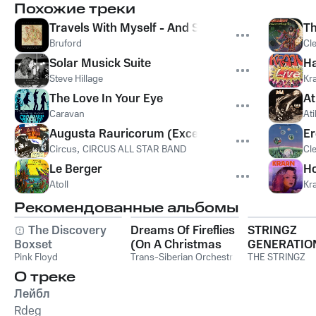
Похожие треки
Travels With Myself - And Someone Else
Th
Bruford
Cle
Solar Musick Suite
Ha
Steve Hillage
Kr
The Love In Your Eye
At
Caravan
Ati
Augusta Rauricorum (Excerpt)
Er
Circus
,
CIRCUS ALL STAR BAND
Cle
Le Berger
H
Atoll
Kr
Рекомендованные альбомы
The Discovery
Dreams Of Fireflies
STRINGZ
Boxset
(On A Christmas
GENERATIO
Pink Floyd
Night)
Trans-Siberian Orchestra
THE STRINGZ
О треке
Лейбл
Rdeg