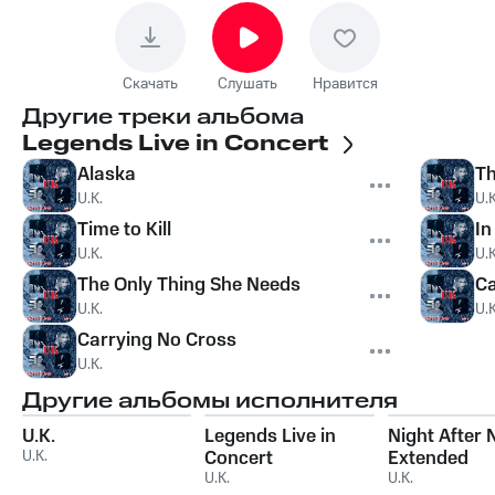
Скачать
Слушать
Нравится
Другие треки альбома
Legends Live in Concert
Alaska
Th
U.K.
U.K
Time to Kill
In
U.K.
U.K
The Only Thing She Needs
Ca
U.K.
U.K
Carrying No Cross
U.K.
Другие альбомы исполнителя
U.K.
Legends Live in
Night After 
U.K.
Concert
Extended
U.K.
U.K.