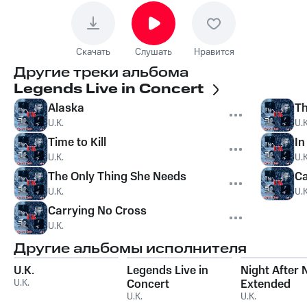
Скачать
Слушать
Нравится
Другие треки альбома
Legends Live in Concert
Alaska
Th
U.K.
U.K
Time to Kill
In
U.K.
U.K
The Only Thing She Needs
Ca
U.K.
U.K
Carrying No Cross
U.K.
Другие альбомы исполнителя
U.K.
Legends Live in
Night After 
U.K.
Concert
Extended
U.K.
U.K.