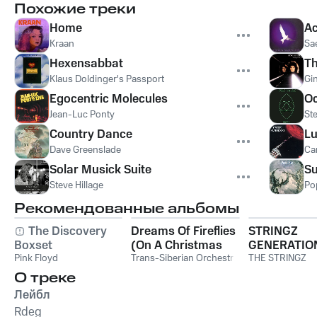
Похожие треки
Home
Ac
Kraan
Sa
Hexensabbat
Th
Klaus Doldinger's Passport
Gin
Egocentric Molecules
Oc
Jean-Luc Ponty
Ste
Country Dance
Lu
Dave Greenslade
Ca
Solar Musick Suite
Su
Steve Hillage
Po
Рекомендованные альбомы
The Discovery
Dreams Of Fireflies
STRINGZ
Boxset
(On A Christmas
GENERATIO
Pink Floyd
Night)
Trans-Siberian Orchestra
THE STRINGZ
О треке
Лейбл
Rdeg