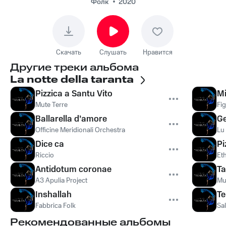
Фолк
2020
Скачать
Слушать
Нравится
Другие треки альбома
La notte della taranta
Pizzica a Santu Vito
M
Mute Terre
Fig
Ballarella d’amore
Ge
Officine Meridionali Orchestra
Lu 
Dice ca
Pi
Riccio
Et
Antidotum coronae
Ta
A3 Apulia Project
Mu
Inshallah
Te
Fabbrica Folk
Sa
Рекомендованные альбомы