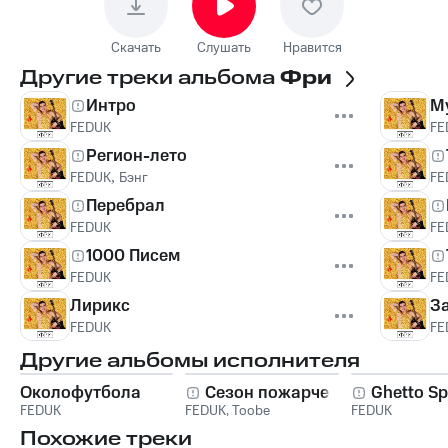
Скачать
Слушать
Нравится
Другие треки альбома
Фри
Интро
M
FEDUK
FE
Регион-лето
FEDUK
,
Бэнг
FE
Перебрал
FEDUK
FE
1000 Писем
FEDUK
FE
Лирикс
З
FEDUK
FE
Другие альбомы исполнителя
Околофутбола
Сезон пожарче
Ghetto S
FEDUK
FEDUK
,
Toobe
FEDUK
Похожие треки