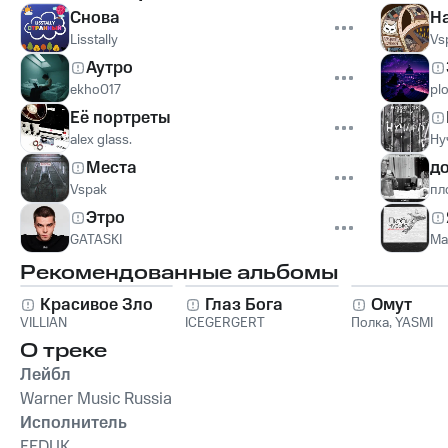
Снова
Н
Lisstally
Vs
Аутро
ekho017
pl
Её портреты
alex glass.
Ну
Места
д
Vspak
пл
Этро
GATASKI
Ма
Рекомендованные альбомы
Красивое Зло
Глаз Бога
Омут
VILLIAN
ICEGERGERT
Полка
,
YASMI
О треке
Лейбл
Warner Music Russia
Исполнитель
FEDUK