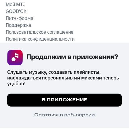
Мой МТС
GOOD’OK
Питч-форма
Поддержка
Пользовательское соглашение
Политика конфиденциальности
Рекомендательные технологии
Продолжим в приложении? 
СКАЧАТЬ ПРИЛОЖЕНИЕ
Слушать музыку, создавать плейлисты, 
наслаждаться персональными миксами теперь 
удобно!
Незаконное потребление наркотических средств,
психотропных веществ, их аналогов причиняет вред здоровью,
Мы используем куки, чтобы на сайте все
В ПРИЛОЖЕНИЕ
их незаконный оборот запрещён и влечёт установленную
работало.
Подробнее
законодательством ответственность.
© 2026 ООО «КИОН».
ПОНЯТНО
Остаться в веб-версии
Все права защищены
18+
Главная
В приложение
Избранное