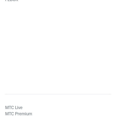
MTС Live
MTС Premium