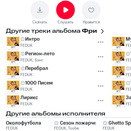
Скачать
Слушать
Нравится
Другие треки альбома
Фри
Интро
M
FEDUK
FE
Регион-лето
FEDUK
,
Бэнг
FE
Перебрал
FEDUK
FE
1000 Писем
FEDUK
FE
Лирикс
З
FEDUK
FE
Другие альбомы исполнителя
Околофутбола
Сезон пожарче
Ghetto S
FEDUK
FEDUK
,
Toobe
FEDUK