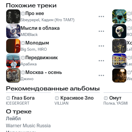
Похожие треки
Про нее
Sbeypepel
,
Кадим (Кто ТАМ?)
Ch
Мысли в облака
MIDIBlack
RO
Молодым
Х
Big Som
,
HIRO
LeT
Передвижник
Арабика
Le
Москва - осень
Джино
We
Рекомендованные альбомы
Глаз Бога
Красивое Зло
Омут
ICEGERGERT
VILLIAN
Полка
,
YASMI
О треке
Лейбл
Warner Music Russia