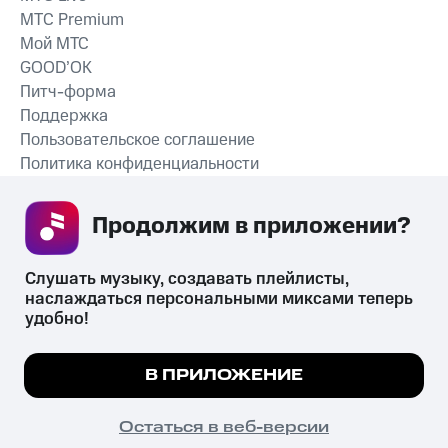
MTС Premium
Мой МТС
GOOD’OK
Питч-форма
Поддержка
Пользовательское соглашение
Политика конфиденциальности
Рекомендательные технологии
Продолжим в приложении? 
СКАЧАТЬ ПРИЛОЖЕНИЕ
Слушать музыку, создавать плейлисты, 
наслаждаться персональными миксами теперь 
удобно!
Незаконное потребление наркотических средств,
психотропных веществ, их аналогов причиняет вред здоровью,
Мы используем куки, чтобы на сайте все
В ПРИЛОЖЕНИЕ
их незаконный оборот запрещён и влечёт установленную
работало.
Подробнее
законодательством ответственность.
© 2026 ООО «КИОН».
ПОНЯТНО
Остаться в веб-версии
Все права защищены
18+