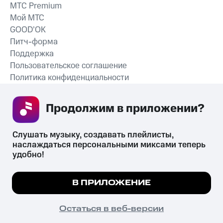
MTС Premium
Мой МТС
GOOD’OK
Питч-форма
Поддержка
Пользовательское соглашение
Политика конфиденциальности
Рекомендательные технологии
Продолжим в приложении? 
СКАЧАТЬ ПРИЛОЖЕНИЕ
Слушать музыку, создавать плейлисты, 
наслаждаться персональными миксами теперь 
удобно!
Незаконное потребление наркотических средств,
психотропных веществ, их аналогов причиняет вред здоровью,
Мы используем куки, чтобы на сайте все
В ПРИЛОЖЕНИЕ
их незаконный оборот запрещён и влечёт установленную
работало.
Подробнее
законодательством ответственность.
© 2026 ООО «КИОН».
ПОНЯТНО
Остаться в веб-версии
Все права защищены
18+
Главная
В приложение
Избранное