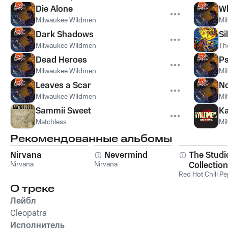
Die Alone
Wh
Milwaukee Wildmen
Mi
Dark Shadows
Si
Milwaukee Wildmen
The
Dead Heroes
Ps
Milwaukee Wildmen
Mi
Leaves a Scar
No
Milwaukee Wildmen
Mi
Sammii Sweet
Ka
Matchless
Mi
Рекомендованные альбомы
Nirvana
Nevermind
The Studi
Nirvana
Nirvana
Collection
Red Hot Chili P
О треке
Лейбл
Cleopatra
Исполнитель