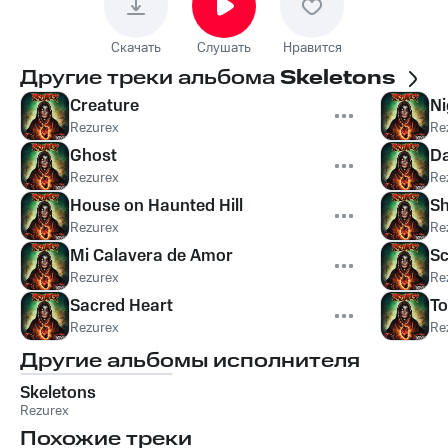
Скачать
Слушать
Нравится
Другие треки альбома
Skeletons
Creature
N
Rezurex
Re
Ghost
Da
Rezurex
Re
House on Haunted Hill
S
Rezurex
Re
Mi Calavera de Amor
S
Rezurex
Re
Sacred Heart
T
Rezurex
Re
Другие альбомы исполнителя
Skeletons
Rezurex
Похожие треки