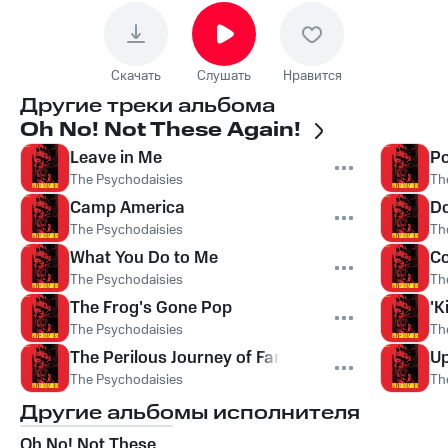
Скачать
Слушать
Нравится
Другие треки альбома
Oh No! Not These Again!
Leave in Me
P
The Psychodaisies
Th
Camp America
Do
The Psychodaisies
Th
What You Do to Me
Co
The Psychodaisies
Th
The Frog's Gone Pop
'K
The Psychodaisies
Th
The Perilous Journey of Fanny Grumble (And He
U
The Psychodaisies
Th
Другие альбомы исполнителя
Oh No! Not These