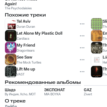
Again!
The Psychodaisies
Похожие треки
Tel Aviv
Sl
Duran Duran
Th
Let Alone My Plastic Doll
Em
Cardiacs
Th
My Friend
Th
Dragontears
Su
See Saw
L
The Mock Turtles
He
Lift Me up
Th
VAST
Th
Рекомендованные альбомы
Шадэ
ЭКСПОНАТ
GAZ
By Индия
,
Xcho
,
MOT
MIA BOYKA
Zivert
О треке
Лейбл