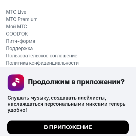
MTС Live
MTС Premium
Мой МТС
GOOD’OK
Питч-форма
Поддержка
Пользовательское соглашение
Политика конфиденциальности
Рекомендательные технологии
Продолжим в приложении? 
СКАЧАТЬ ПРИЛОЖЕНИЕ
Слушать музыку, создавать плейлисты, 
наслаждаться персональными миксами теперь 
удобно!
Незаконное потребление наркотических средств,
психотропных веществ, их аналогов причиняет вред здоровью,
Мы используем куки, чтобы на сайте все
В ПРИЛОЖЕНИЕ
их незаконный оборот запрещён и влечёт установленную
работало.
Подробнее
законодательством ответственность.