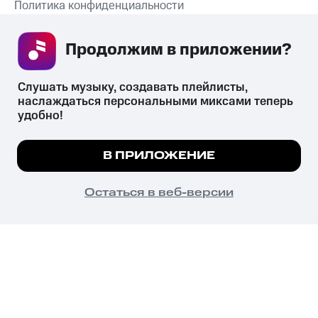
Политика конфиденциальности
Рекомендательные технологии
Продолжим в приложении? 
СКАЧАТЬ ПРИЛОЖЕНИЕ
Слушать музыку, создавать плейлисты, 
наслаждаться персональными миксами теперь 
удобно!
Незаконное потребление наркотических средств,
психотропных веществ, их аналогов причиняет вред здоровью,
Мы используем куки, чтобы на сайте все
В ПРИЛОЖЕНИЕ
их незаконный оборот запрещён и влечёт установленную
работало.
Подробнее
законодательством ответственность.
© 2026 ООО «КИОН».
ПОНЯТНО
Остаться в веб-версии
Все права защищены
18+
Главная
В приложение
Избранное