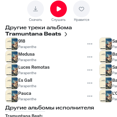
Скачать
Слушать
Нравится
Другие треки альбома
Tramuntana Beats
918
Sa
Parapenthe
Pa
Medusa
Ba
Parapenthe
Pa
Luces Remotas
S
Parapenthe
Pa
Es Gall
Ba
Parapenthe
Pa
Pauca
L'
Parapenthe
Pa
Другие альбомы исполнителя
Tramuntana Beats