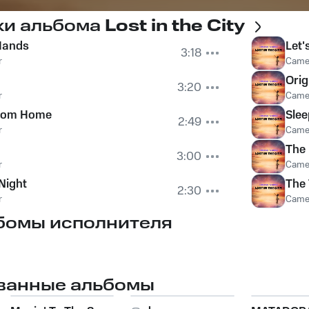
ки альбома
Lost in the City
Hands
Let
3:18
r
Came
Orig
3:20
r
Came
from Home
Slee
2:49
r
Came
The
3:00
r
Came
Night
The 
2:30
r
Came
бомы исполнителя
ванные альбомы