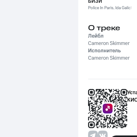
БИЗИ
Police In Paris
,
Ida Galich
О треке
Лейбл
Cameron Skimmer
Исполнитель
Cameron Skimmer
Уст
КИО