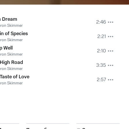
's Dream
2:46
ron Skimmer
in of Species
2:21
ron Skimmer
p Well
2:10
ron Skimmer
 High Road
3:35
ron Skimmer
Taste of Love
2:57
ron Skimmer