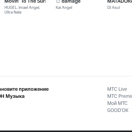
Movin' To The Sun
damage
MATADOR
HUGEL
,
Imael Angel
,
Kai Angel
DJ Asul
Ultra Nate
ановите приложение
MTС Live
Н Музыка
MTС Prem
Мой МТС
GOOD’OK