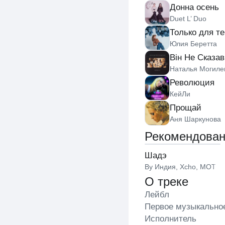
Донна осень
Duet L’ Duo
Только для т
Юлия Беретта
Він Не Сказав
Наталья Могиле
Революция
КейЛи
Прощай
Аня Шаркунова
Рекомендова
Шадэ
By Индия
,
Xcho
,
MOT
О треке
Лейбл
Первое музыкально
Исполнитель