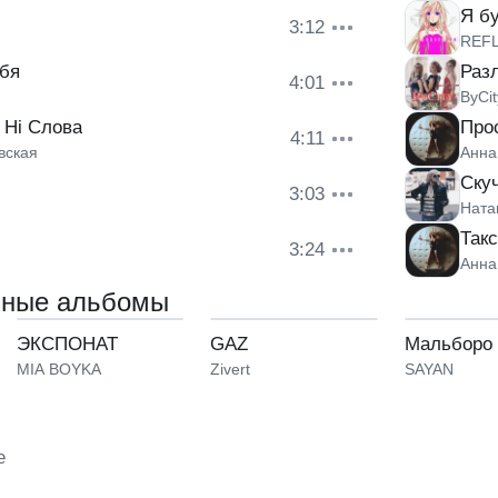
Я б
3:12
REF
ебя
Раз
4:01
ByCit
 Ні Слова
Про
4:11
вская
Анна
Ску
3:03
Ната
Так
3:24
Анна
нные альбомы
ЭКСПОНАТ
GAZ
Мальборо
MIA BOYKA
Zivert
SAYAN
е