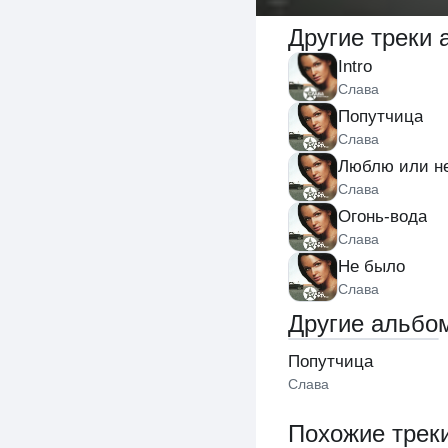
Другие треки
Intro
Слава
Попутчица
Слава
Люблю или н
Слава
Огонь-вода
Слава
Не было
Слава
Другие альбо
Попутчица
Слава
Похожие трек