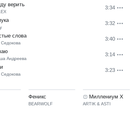
уду верить
3:34
LEX
лука
3:32
y
стые слова
3:40
 Седокова
чаю
3:14
ша Андреева
си
3:23
 Седокова
Феникс
Миллениум X
BEARWOLF
ARTIK & ASTI