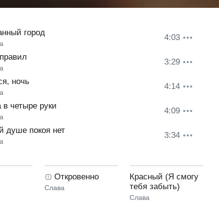
анный город
4:03
а
 правил
3:29
а
ся, ночь
4:14
а
 в четыре руки
4:09
а
й душе покоя нет
3:34
а
Откровенно
Красный (Я смогу
тебя забыть)
Слава
Слава