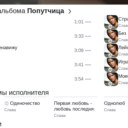
 альбома
Попутчица
Стр
1:01
Слав
Без
3:33
Слав
енавижу
Лей
3:09
Слав
Игра
3:41
Слав
Мое
3:54
Слав
мы исполнителя
Одиночество
Первая любовь -
Однолюб
любовь последняя
Слава
Слава
Слава
и