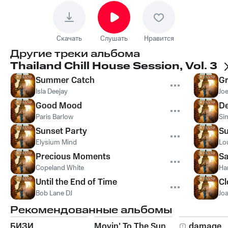
Скачать
Слушать
Нравится
Другие треки альбома
Thailand Chill House Session, Vol. 3
Summer Catch
Gr
Isla Deejay
Jo
Good Mood
De
Paris Barlow
Si
Sunset Party
S
Elysium Mind
Lo
Precious Moments
Sa
Copeland White
Ha
Until the End of Time
Cl
Bob Lane DJ
Jo
Рекомендованные альбомы
БИЗИ
Movin' To The Sun
damage