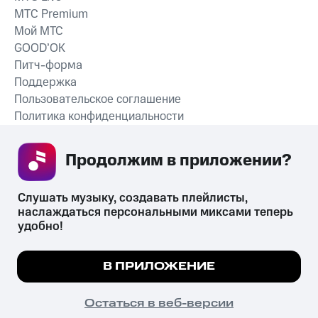
MTС Premium
Мой МТС
GOOD’OK
Питч-форма
Поддержка
Пользовательское соглашение
Политика конфиденциальности
Рекомендательные технологии
Продолжим в приложении? 
СКАЧАТЬ ПРИЛОЖЕНИЕ
Слушать музыку, создавать плейлисты, 
наслаждаться персональными миксами теперь 
удобно!
Незаконное потребление наркотических средств,
психотропных веществ, их аналогов причиняет вред здоровью,
Мы используем куки, чтобы на сайте все
В ПРИЛОЖЕНИЕ
их незаконный оборот запрещён и влечёт установленную
работало.
Подробнее
законодательством ответственность.
© 2026 ООО «КИОН».
ПОНЯТНО
Остаться в веб-версии
Все права защищены
18+