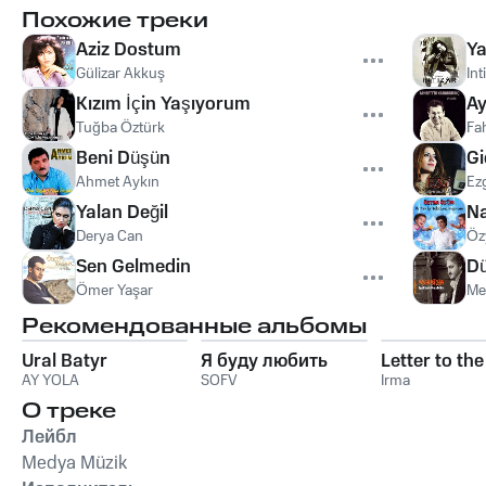
Похожие треки
Aziz Dostum
Ya
Gülizar Akkuş
Int
Kızım İçin Yaşıyorum
Ay
Tuğba Öztürk
Fah
Beni Düşün
Gi
Ahmet Aykın
Ez
Yalan Değil
Na
Derya Can
Öz
Sen Gelmedin
D
Ömer Yaşar
Me
Рекомендованные альбомы
Ural Batyr
Я буду любить
Letter to th
AY YOLA
SOFV
Irma
О треке
Лейбл
Medya Müzik