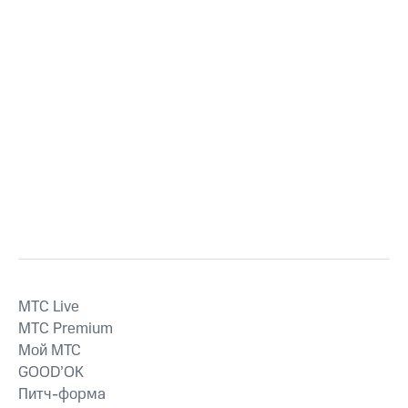
MTС Live
MTС Premium
Мой МТС
GOOD’OK
Питч-форма