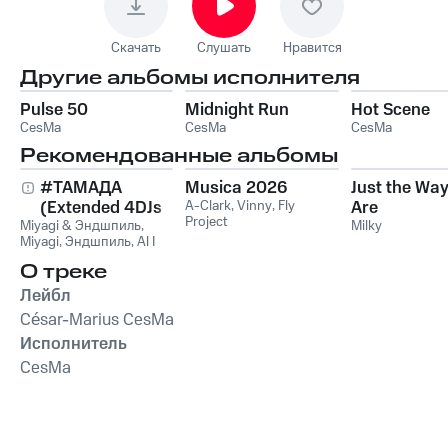
Скачать
Слушать
Нравится
Другие альбомы исполнителя
Pulse 50
Midnight Run
Hot Scene
CesMa
CesMa
CesMa
Рекомендованные альбомы
#ТАМАДА
Musica 2026
Just the Wa
(Extended 4DJs
A-Clark
,
Vinny
,
Fly
Are
Project
Miyagi & Эндшпиль
Pack)
,
Milky
Miyagi
,
Эндшпиль
,
Al I
Bo
,
Wooshendoo
О треке
Лейбл
César-Marius CesMa
Исполнитель
CesMa