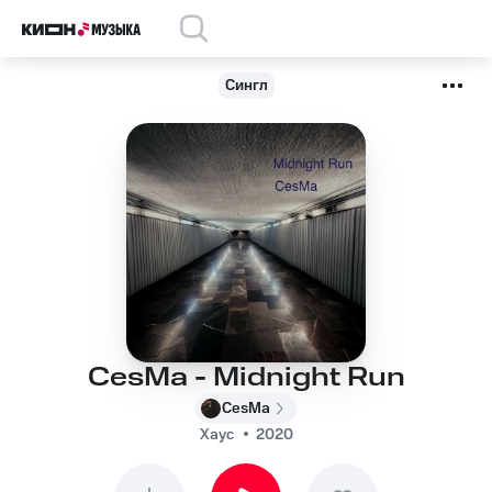
Сингл
CesMa - Midnight Run
CesMa
Хаус
2020