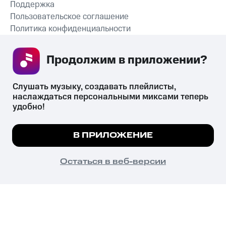
Поддержка
Пользовательское соглашение
Политика конфиденциальности
Рекомендательные технологии
Продолжим в приложении? 
СКАЧАТЬ ПРИЛОЖЕНИЕ
Слушать музыку, создавать плейлисты, 
наслаждаться персональными миксами теперь 
удобно!
Незаконное потребление наркотических средств,
психотропных веществ, их аналогов причиняет вред здоровью,
Мы используем куки, чтобы на сайте все
В ПРИЛОЖЕНИЕ
их незаконный оборот запрещён и влечёт установленную
работало.
Подробнее
законодательством ответственность.
© 2026 ООО «КИОН».
ПОНЯТНО
Остаться в веб-версии
Все права защищены
18+
Главная
В приложение
Избранное