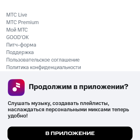
MTС Live
MTС Premium
Мой МТС
GOOD’OK
Питч-форма
Поддержка
Пользовательское соглашение
Политика конфиденциальности
Рекомендательные технологии
Продолжим в приложении? 
СКАЧАТЬ ПРИЛОЖЕНИЕ
Слушать музыку, создавать плейлисты, 
наслаждаться персональными миксами теперь 
удобно!
Незаконное потребление наркотических средств,
психотропных веществ, их аналогов причиняет вред здоровью,
Мы используем куки, чтобы на сайте все
В ПРИЛОЖЕНИЕ
их незаконный оборот запрещён и влечёт установленную
работало.
Подробнее