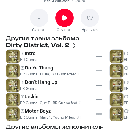
Рэп и хип-хоп
2020
Скачать
Слушать
Нравится
Другие треки альбома
Dirty District, Vol. 2
Intro
BR Gunna
BR
Do Ya Thang
BR Gunna
,
J Dilla
,
BR Gunna feat. J Dilla
BR
Don't Hang Up
BR Gunna
BR
Jackin
BR Gunna
,
Que D
,
BR Gunna feat. Que D
BR
Motor Boyz
BR Gunna
,
Marv 1
,
Young Miles
,
BR Gunna feat. Marv 1, Young 
BR
Другие альбомы исполнителя