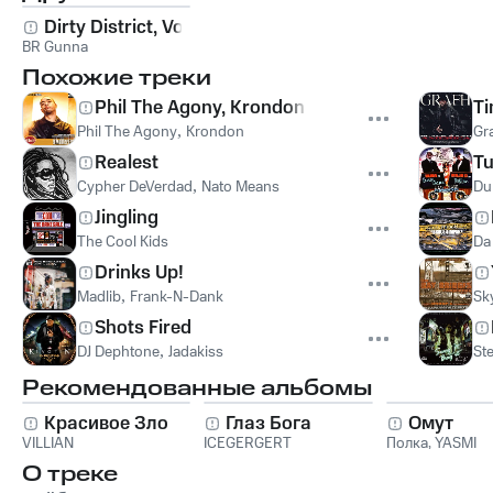
Dirty District, Vol. 2
BR Gunna
Похожие треки
Phil The Agony, Krondon Freestyle
Ti
Phil The Agony
,
Krondon
Gr
Realest
Tu
Cypher DeVerdad
,
Nato Means
Du
Jingling
The Cool Kids
Da
Drinks Up!
Madlib
,
Frank-N-Dank
Sky
Shots Fired
DJ Dephtone
,
Jadakiss
Ste
Рекомендованные альбомы
Красивое Зло
Глаз Бога
Омут
VILLIAN
ICEGERGERT
Полка
,
YASMI
О треке