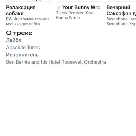
Релаксация
Your Bunny Wrote
Вечерний
собаки -
Tiktok Remixer
,
Your
Саксофон д
Bunny Wrote
Расслабляющая
RW Инструментальная
Души (Соло
Saxophone
,
Jaz
музыка для собак
Saxophone
,
Хо
музыка для собак,
Лаунж)
звуки для ума и
успокаивающие и
О треке
успокаивающие
Лейбл
звуки для
Absolute Tunes
животных,
Исполнитель
антистрессовая
терапия,
Ben Bernie and his Hotel Roosevelt Orchestra
преодоление
беспокойства,
успокаивающее
фортепиано