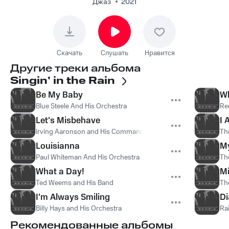
Джаз
2021
Скачать
Слушать
Нравится
Другие треки альбома
Singin' in the Rain
Be My Baby
Wh
Blue Steele And His Orchestra
Re
Let's Misbehave
I 
Irving Aaronson and His Commanders
Th
Louisianna
My
Paul Whiteman And His Orchestra
Th
What a Day!
Mi
Ted Weems and His Band
Th
I'm Always Smiling
Di
Billy Hays and His Orchestra
Ra
Рекомендованные альбомы