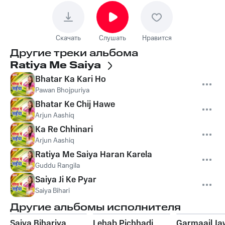
Скачать
Слушать
Нравится
Другие треки альбома
Ratiya Me Saiya
Bhatar Ka Kari Ho
Pawan Bhojpuriya
Bhatar Ke Chij Hawe
Arjun Aashiq
Ka Re Chhinari
Arjun Aashiq
Ratiya Me Saiya Haran Karela
Guddu Rangila
Saiya Ji Ke Pyar
Saiya Bihari
Другие альбомы исполнителя
Saiya Bihariya
Lehab Pichhadi
Garmaail Ja