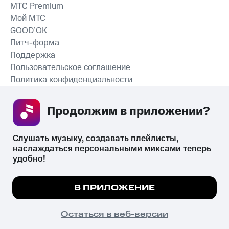
MTС Premium
Мой МТС
GOOD’OK
Питч-форма
Поддержка
Пользовательское соглашение
Политика конфиденциальности
Рекомендательные технологии
Продолжим в приложении? 
СКАЧАТЬ ПРИЛОЖЕНИЕ
Слушать музыку, создавать плейлисты, 
наслаждаться персональными миксами теперь 
удобно!
Незаконное потребление наркотических средств,
психотропных веществ, их аналогов причиняет вред здоровью,
Мы используем куки, чтобы на сайте все
В ПРИЛОЖЕНИЕ
их незаконный оборот запрещён и влечёт установленную
работало.
Подробнее
законодательством ответственность.
© 2026 ООО «КИОН».
ПОНЯТНО
Остаться в веб-версии
Все права защищены
18+
Главная
В приложение
Избранное