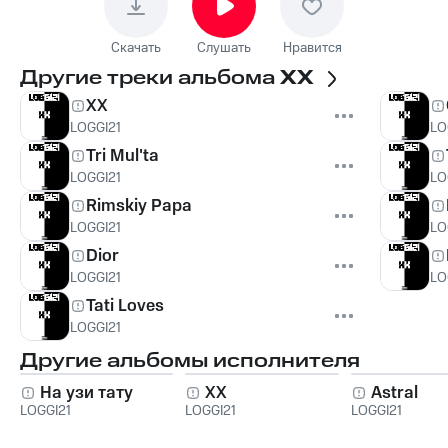
Скачать
Слушать
Нравится
Другие треки альбома
XX
XX
LOGGI21
LO
Tri Mul'ta
LOGGI21
LO
Rimskiy Papa
LOGGI21
LO
Dior
LOGGI21
LO
Tati Loves
LOGGI21
Другие альбомы исполнителя
На узи тату
XX
Astral
LOGGI21
LOGGI21
LOGGI21