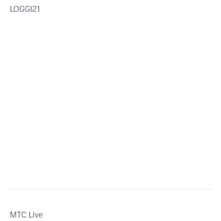
LOGGI21
MTС Live