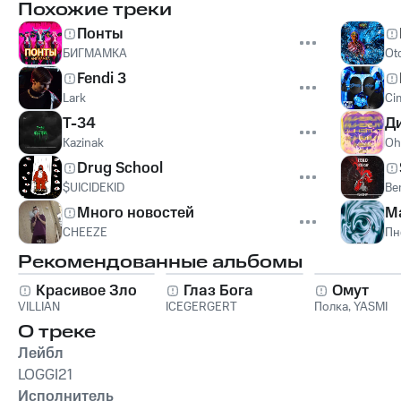
Похожие треки
Понты
БИГМАМКА
Ot
Fendi 3
Lark
Ci
T-34
Д
Kazinak
Oh
Drug School
$UICIDEKID
Be
Много новостей
М
CHEEZE
Пн
Рекомендованные альбомы
Красивое Зло
Глаз Бога
Омут
VILLIAN
ICEGERGERT
Полка
,
YASMI
О треке
Лейбл
LOGGI21
Исполнитель