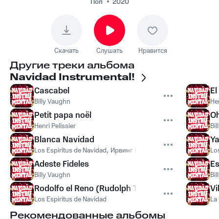
Поп
2020
Скачать
Слушать
Нравится
Другие треки альбома
Navidad Instrumental!
Cascabel
El
Billy Vaughn
Hen
Petit papa noël
Oh
Henri Pelissier
Bi
Blanca Navidad
Ya
Los Espiritus de Navidad
,
Ирвинг Берлин
Lo
Adeste Fideles
Es
Billy Vaughn
Bi
Rodolfo el Reno (Rudolph The Red Nose Raindee
Vi
Los Espiritus de Navidad
La
Рекомендованные альбомы