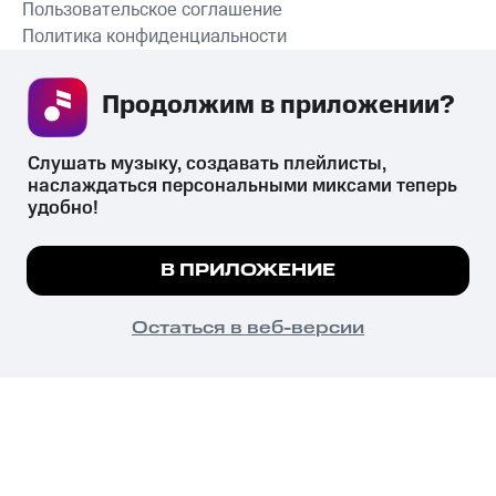
Пользовательское соглашение
Политика конфиденциальности
Рекомендательные технологии
Продолжим в приложении? 
СКАЧАТЬ ПРИЛОЖЕНИЕ
Слушать музыку, создавать плейлисты, 
наслаждаться персональными миксами теперь 
удобно!
Незаконное потребление наркотических средств,
психотропных веществ, их аналогов причиняет вред здоровью,
Мы используем куки, чтобы на сайте все
В ПРИЛОЖЕНИЕ
их незаконный оборот запрещён и влечёт установленную
работало.
Подробнее
законодательством ответственность.
© 2026 ООО «КИОН».
ПОНЯТНО
Остаться в веб-версии
Все права защищены
18+
Главная
В приложение
Избранное