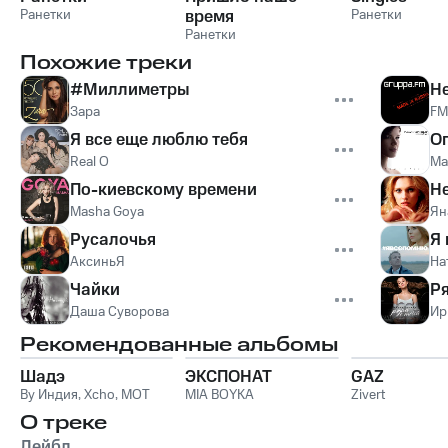
Ранетки
время
Ранетки
Ранетки
Похожие треки
#Миллиметры
Н
Зара
FM
Я все еще люблю тебя
Ог
Real O
Ма
По-киевскому времени
Не
Masha Goya
Ян
Русалочья
Я
АксиньЯ
На
Чайки
Ря
Даша Суворова
Ир
Рекомендованные альбомы
Шадэ
ЭКСПОНАТ
GAZ
By Индия
,
Xcho
,
MOT
MIA BOYKA
Zivert
О треке
Лейбл