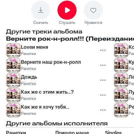
Скачать
Слушать
Нравится
Другие треки альбома
Верните рок-н-ролл!!! (Переиздани
Loveи меня
Ко
Ранетки
Ра
Верните наш рок-н-ролл
К
Ранетки
Ра
Дождь
Л
Ранетки
Ра
Как же с этим жить...?
Л
Ранетки
Ра
Как же я хочу тебя...
Р
Ранетки
Ра
Другие альбомы исполнителя
Ранетки
Пришло наше
Singles