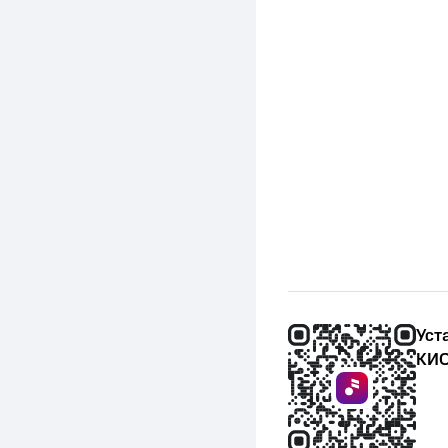
Уст
КИО