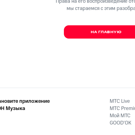
Права на его воспроизведение о
мы стараемся с этим разобр
НА ГЛАВНУЮ
ановите приложение
MTС Live
Н Музыка
MTС Prem
Мой МТС
GOOD’OK