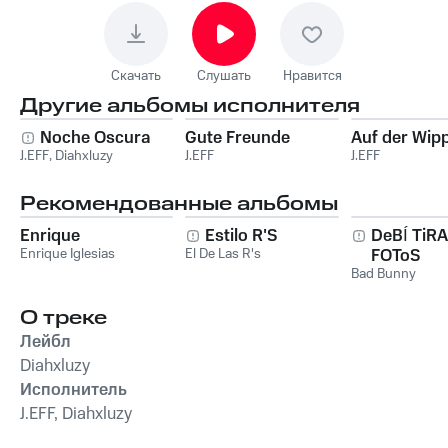
Скачать
Слушать
Нравится
Другие альбомы исполнителя
Noche Oscura
Gute Freunde
Auf der Wip
J.EFF
,
Diahxluzy
J.EFF
J.EFF
Рекомендованные альбомы
Enrique
Estilo R'S
DeBÍ TiR
Enrique Iglesias
El De Las R's
FOToS
Bad Bunny
О треке
Лейбл
Diahxluzy
Исполнитель
J.EFF, Diahxluzy