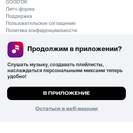
GOOD’OK
Питч-форма
Поддержка
Пользовательское соглашение
Политика конфиденциальности
Рекомендательные технологии
Продолжим в приложении? 
СКАЧАТЬ ПРИЛОЖЕНИЕ
Слушать музыку, создавать плейлисты, 
наслаждаться персональными миксами теперь 
удобно!
Незаконное потребление наркотических средств,
психотропных веществ, их аналогов причиняет вред здоровью,
Мы используем куки, чтобы на сайте все
В ПРИЛОЖЕНИЕ
их незаконный оборот запрещён и влечёт установленную
работало.
Подробнее
законодательством ответственность.
© 2026 ООО «КИОН».
ПОНЯТНО
Остаться в веб-версии
Все права защищены
18+
Главная
В приложение
Избранное