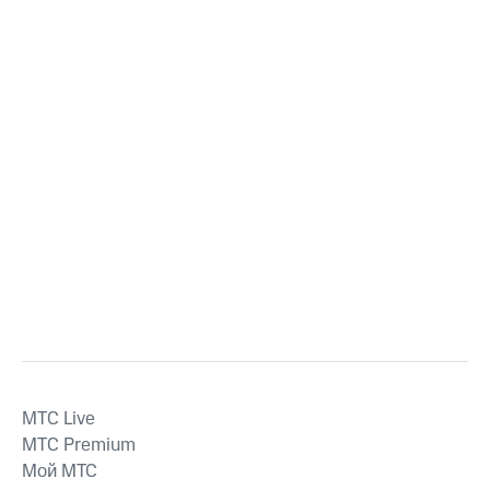
MTС Live
MTС Premium
Мой МТС