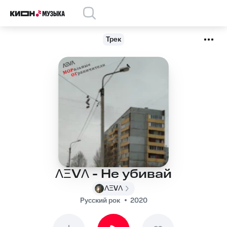
Трек
ɅΞVɅ - Не убивай
ɅΞVɅ
Русский рок
2020