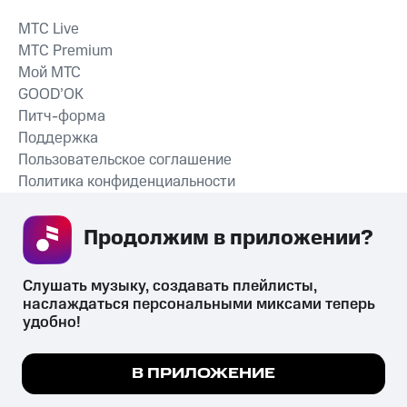
MTС Live
MTС Premium
Мой МТС
GOOD’OK
Питч-форма
Поддержка
Пользовательское соглашение
Политика конфиденциальности
Рекомендательные технологии
Продолжим в приложении? 
СКАЧАТЬ ПРИЛОЖЕНИЕ
Слушать музыку, создавать плейлисты, 
наслаждаться персональными миксами теперь 
удобно!
Незаконное потребление наркотических средств,
психотропных веществ, их аналогов причиняет вред здоровью,
Мы используем куки, чтобы на сайте все
В ПРИЛОЖЕНИЕ
их незаконный оборот запрещён и влечёт установленную
работало.
Подробнее
законодательством ответственность.