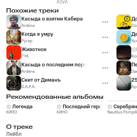
ɅΞVɅ
Похожие треки
Касыда о взятии Кабира
Д
Ardens
Оз
Когда я умру
Д
Ругер
Ху
Животное
ГЧК
Ко
Касыда о последнем пороге
П
Ardens
За
Скит от Диманъ
2
D.A.P.A.
Ар
Рекомендованные альбомы
Легенда
Последний герой
Серебрян
КИНО
КИНО
Nautilus Pompil
О треке
Лейбл