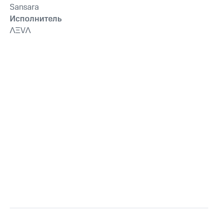
Sansara
Исполнитель
ɅΞVɅ