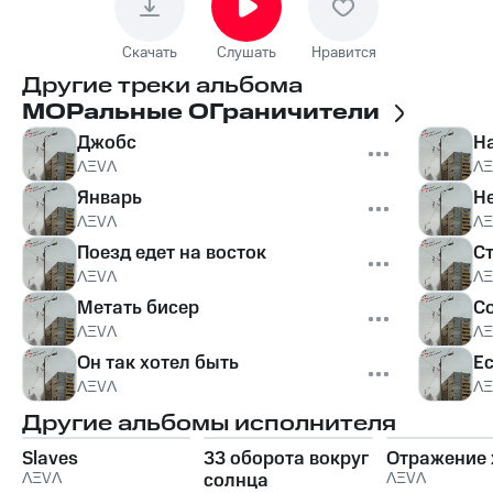
Скачать
Слушать
Нравится
Другие треки альбома
МОРальные ОГраничители
Джобс
Н
ɅΞVɅ
ɅΞ
Январь
Н
ɅΞVɅ
ɅΞ
Поезд едет на восток
С
ɅΞVɅ
ɅΞ
Метать бисер
С
ɅΞVɅ
ɅΞ
Он так хотел быть
Е
ɅΞVɅ
ɅΞ
Другие альбомы исполнителя
Slaves
33 оборота вокруг
Отражение
ɅΞVɅ
солнца
ɅΞVɅ