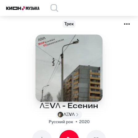
Трек
ɅΞVɅ - Есенин
ɅΞVɅ
Русский рок
2020