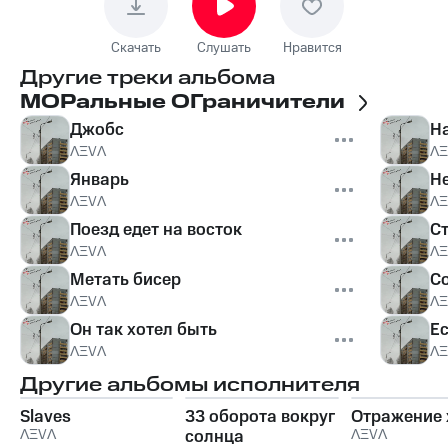
Скачать
Слушать
Нравится
Другие треки альбома
МОРальные ОГраничители
Джобс
Н
ɅΞVɅ
ɅΞ
Январь
Н
ɅΞVɅ
ɅΞ
Поезд едет на восток
С
ɅΞVɅ
ɅΞ
Метать бисер
С
ɅΞVɅ
ɅΞ
Он так хотел быть
Е
ɅΞVɅ
ɅΞ
Другие альбомы исполнителя
Slaves
33 оборота вокруг
Отражение
ɅΞVɅ
солнца
ɅΞVɅ