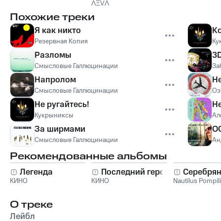
ɅΞVɅ
Похожие треки
Я как никто
К
Резервная Копия
Ку
Разломы
3
Смысловые Галлюцинации
За
Напролом
Не
Смысловые Галлюцинации
Оз
Не ругайтесь!
Н
Кукрыниксы
Ал
За ширмами
О
Смысловые Галлюцинации
Ан
Рекомендованные альбомы
Легенда
Последний герой
Серебрян
КИНО
КИНО
Nautilus Pompil
О треке
Лейбл