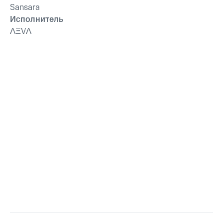
Sansara
Исполнитель
ɅΞVɅ