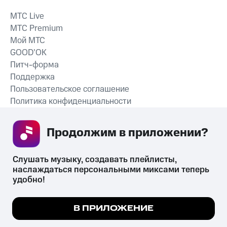
MTС Live
MTС Premium
Мой МТС
GOOD’OK
Питч-форма
Поддержка
Пользовательское соглашение
Политика конфиденциальности
Рекомендательные технологии
Продолжим в приложении? 
СКАЧАТЬ ПРИЛОЖЕНИЕ
Слушать музыку, создавать плейлисты, 
наслаждаться персональными миксами теперь 
удобно!
Незаконное потребление наркотических средств,
психотропных веществ, их аналогов причиняет вред здоровью,
Мы используем куки, чтобы на сайте все
В ПРИЛОЖЕНИЕ
их незаконный оборот запрещён и влечёт установленную
работало.
Подробнее
законодательством ответственность.