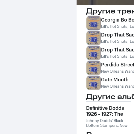
Другие тре
Georgia Bo B
Lill's Hot Shots
,
Lo
Drop That Sa
Lill's Hot Shots
,
Lo
Drop That Sac
Lill's Hot Shots
,
Lo
Perdido Stree
New Orleans Wan
Gate Mouth
New Orleans Wan
Другие аль
Definitive Dodds
1926 - 1927: The
Complete Sets
Johnny Dodds' Black
Bottom Stompers
,
New
Orleans Wanderers
,
New