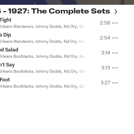
6 - 1927: The Complete Sets
Tight
2:58
Orleans Wanderers
,
Johnny Dodds
,
Kid Ory
,
George Mitchell
,
Lil Armstrong
a Dip
2:54
Orleans Wanderers
,
Johnny Dodds
,
Kid Ory
,
George Mitchell
,
Lil Armstrong
ed Salad
3:14
rleans Bootblacks
,
Johnny Dodds
,
Kid Ory
,
George Mitchell
,
Lil Armstron
n't Say
3:13
Cyr
rleans Bootblacks
,
Johnny Dodds
,
Kid Ory
,
George Mitchell
,
Lil Armstron
 Foot
3:27
rleans Bootblacks
,
Johnny Dodds
,
Kid Ory
,
George Mitchell
,
Lil Armstron