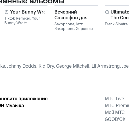
ванные альбомы
Your Bunny Wrote
Вечерний
Ultimate
Саксофон для
The Cen
Tiktok Remixer
,
Your
Bunny Wrote
Души (Соло и
Collecti
Saxophone
,
Jazz
Frank Sinatra
Лаунж)
Saxophone
,
Хорошие
звуки для ума и тела
s, Johnny Dodds, Kid Ory, George Mitchell, Lil Armstrong, Joe
ановите приложение
MTС Live
Н Музыка
MTС Prem
Мой МТС
GOOD’OK