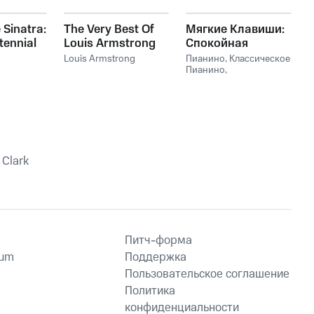
 Sinatra:
The Very Best Of
Мягкие Клавиши:
tennial
Louis Armstrong
Спокойная
on
Фортепианная
Louis Armstrong
Пианино
,
Классическое
Музыка
Пианино
,
Расслабляющая
Музыка Пианино
,
Фоновое Пианино
 Clark
Питч-форма
ium
Поддержка
Пользовательское соглашение
Политика
конфиденциальности