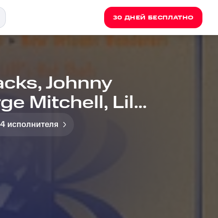
30 ДНЕЙ БЕСПЛАТНО
cks, Johnny
e Mitchell, Lil
k - Mad Dog
 4 исполнителя