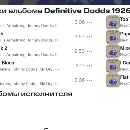
ки альбома
Definitive Dodds 192
o
Too 
3:06
uis Armstrong
,
Johnny Dodds
,
Kid Ory
,
Lil Armstrong
,
Johnny St. Cyr
New 
ck
Pap
2:50
uis Armstrong
,
Johnny Dodds
,
Kid Ory
,
Lil Armstrong
,
Johnny St. Cyr
New 
k 2
Mix
2:50
uis Armstrong
,
Johnny Dodds
,
Kid Ory
,
Lil Armstrong
,
Johnny St. Cyr
New O
t Blues
I Ca
3:10
derers
,
Johnny Dodds
,
Kid Ory
,
George Mitchell
,
Lil Armstrong
,
Johnny St. 
New O
Flat
3:06
derers
,
Johnny Dodds
,
Kid Ory
,
George Mitchell
,
Lil Armstrong
,
Joe Clark
New O
бомы исполнителя