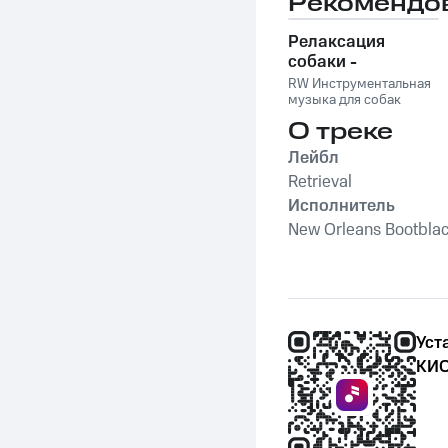
Рекомендо
Orleans Bootblacks
,
Lill's
Hot Shots
Релаксация
собаки -
Расслабляющая
RW Инструментальная
музыка для
музыка для собак
собак,
О треке
успокаивающие и
Лейбл
успокаивающие
звуки для
Retrieval
животных,
Исполнитель
антистрессовая
New Orleans Bootblack
терапия,
преодоление
беспокойства,
успокаивающее
фортепиано
Уст
КИО