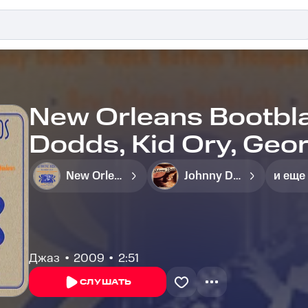
New Orleans Bootbla
Dodds, Kid Ory, Georg
Armstrong, Joe Clar
New Orleans Bootblacks
Johnny Dodds
и еще
Джаз
2009
2:51
СЛУШАТЬ