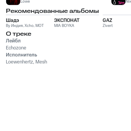
Lowe
Ni
Рекомендованные альбомы
Шадэ
ЭКСПОНАТ
GAZ
By Индия
,
Xcho
,
MOT
MIA BOYKA
Zivert
О треке
Лейбл
Echozone
Исполнитель
Loewenhertz, Mesh