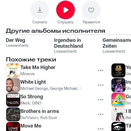
Скачать
Слушать
Нравится
Другие альбомы исполнителя
Der Weg
Irgendwo in
Gemeinsam
Loewenhertz
Deutschland
Zeiten
Loewenhertz
Loewenhertz
Похожие треки
Take Me Higher
Yo
Minerve
Ve
White Light
In
Michael George
,
George Michael
,
Kinky Roland
Sh
So Strong
Go
Meck
,
DiNO
Sir
Brothers in arms
I 
De/Vision
,
Rob Dust
Be
Move Me
Ti